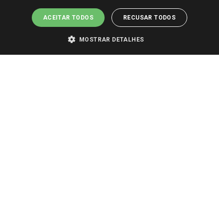
ACEITAR TODOS
RECUSAR TODOS
MOSTRAR DETALHES
PARA VER OS PREÇOS DA SUA REGIÃO, FAÇA LOGIN E SELECIONE A LOJA DE
SUA PREFERÊNCIA. SOMENTE APÓS O LOGIN, OS PREÇOS DA SUA REGIÃO OU
LOJA SERÃO CARREGADOS.
TODOS OS PREÇOS E CONDIÇÕES COMERCIAIS DESTE SITE SÃO VÁLIDOS APENAS
PARA COMPRAS REALIZADAS NO GIASSI.COM.BR E NA LOJA SELECIONADA
APÓS O LOGIN, E NÃO NECESSARIAMENTE SE APLICAM ÀS LOJAS FÍSICAS. OS
PREÇOS PARA AS VENDAS ONLINE DIVULGADOS NO SITE PREVALECEM ANTE
OS DEMAIS EVENTUALMENTE ANUNCIADOS EM OUTROS MEIOS DE
COMUNICAÇÃO E SITES DE BUSCAS.
2022 COPYRIGHT - GIASSI SUPERMERCADOS. TODOS OS DIREITOS RESERVADOS.