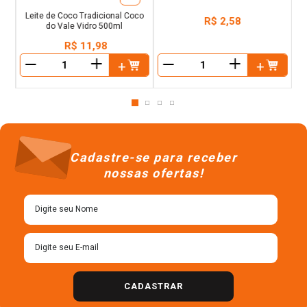
Melhorador de Farinha para
Leite de Coco Tradicional Coco
Panificação Fleischmann Mais
do Vale Vidro 500ml
Macio Envelope 10g
R$
11
,
98
R$
2
,
58
＋
＋
－
－
Cadastre-se para receber
nossas ofertas!
CADASTRAR