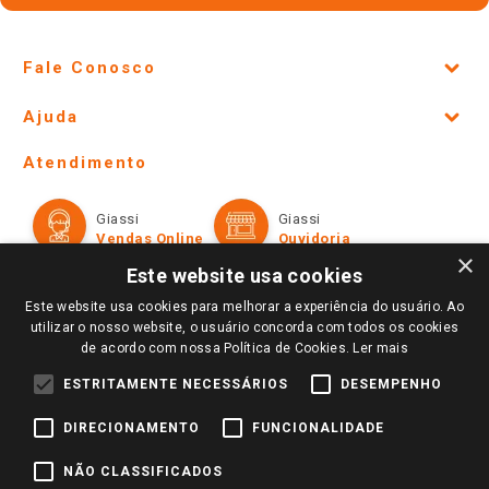
Fale Conosco
Site Institucional
Ajuda
Lojas Físicas e Horários
Telefones e horários das lojas físicas
Ofertas
Atendimento
Política de Privacidade e Termos de Uso
Cartão Giassi
Formas de Pagamento
Giassi
Giassi
Televendas
Políticas de entrega
Vendas Online
Ouvidoria
×
Amigo Giassi
Este website usa cookies
Trocas e Devoluções
Notícias
Este website usa cookies para melhorar a experiência do usuário. Ao
Perguntas frequentes
utilizar o nosso website, o usuário concorda com todos os cookies
Redes Sociais
de acordo com nossa Política de Cookies.
Ler mais
Trabalhe Conosco
ESTRITAMENTE NECESSÁRIOS
DESEMPENHO
Identidade Visual
DIRECIONAMENTO
FUNCIONALIDADE
Pagamento e Segurança
NÃO CLASSIFICADOS