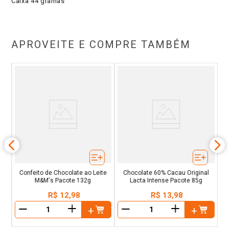
Caixa 44 gramas
APROVEITE E COMPRE TAMBÉM
e
C
na
c
Confeito de Chocolate ao Leite
Chocolate 60% Cacau Original
M&M's Pacote 132g
Lacta Intense Pacote 85g
R$
12
,
98
R$
13
,
98
＋
＋
－
－