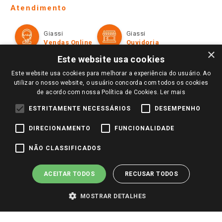
Telefones e horários das lojas físicas
Ofertas
Atendimento
Política de Privacidade e Termos de Uso
Cartão Giassi
Formas de Pagamento
Giassi
Giassi
Televendas
Políticas de entrega
Vendas Online
Ouvidoria
Amigo Giassi
×
Trocas e Devoluções
Este website usa cookies
Notícias
Este website usa cookies para melhorar a experiência do usuário. Ao
Perguntas frequentes
Redes Sociais
utilizar o nosso website, o usuário concorda com todos os cookies
Trabalhe Conosco
de acordo com nossa Política de Cookies.
Ler mais
Identidade Visual
ESTRITAMENTE NECESSÁRIOS
DESEMPENHO
DIRECIONAMENTO
FUNCIONALIDADE
Pagamento e Segurança
NÃO CLASSIFICADOS
ACEITAR TODOS
RECUSAR TODOS
MOSTRAR DETALHES