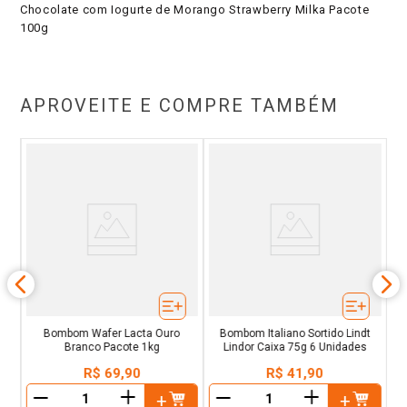
Chocolate com Iogurte de Morango Strawberry Milka Pacote
100g
APROVEITE E COMPRE TAMBÉM
e
Bombom Wafer Lacta Ouro
Bombom Italiano Sortido Lindt
Branco Pacote 1kg
Lindor Caixa 75g 6 Unidades
R$
69
,
90
R$
41
,
90
＋
＋
－
－