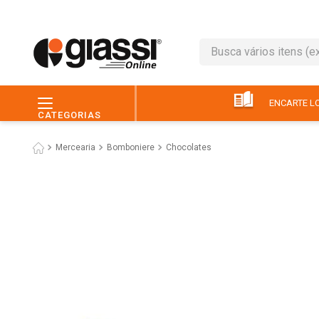
Busca vários itens (ex.: 
TERMOS MAIS BUSC
1
º
leite
ENCARTE LO
CATEGORIAS
2
º
café
Mercearia
Bomboniere
Chocolates
3
º
queijo
4
º
papel higiênico
5
º
chocolate
6
º
pão
7
º
macarrão
8
º
iogurte
9
º
ovo