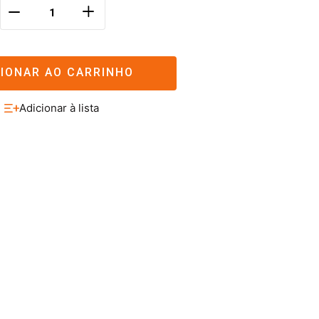
＋
－
CIONAR AO CARRINHO