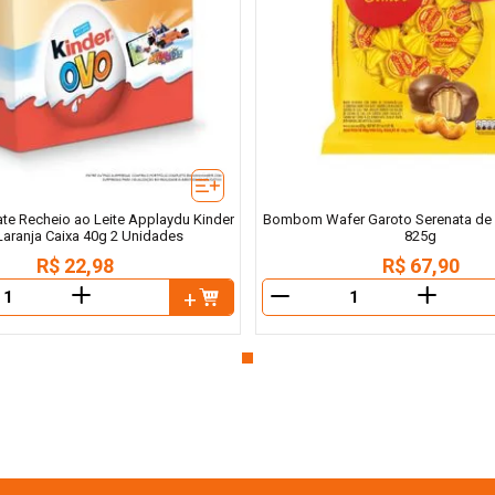
te Recheio ao Leite Applaydu Kinder
Bombom Wafer Garoto Serenata de
Laranja Caixa 40g 2 Unidades
825g
R$
22
,
98
R$
67
,
90
＋
＋
－