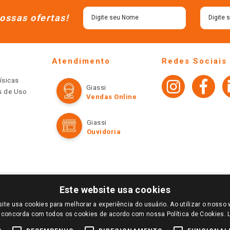
ossas ofertas!
Atendimento
Redes Sociais
ísicas
Giassi
os de Uso
Vendas Online
Giassi
Ouvidoria
Este website usa cookies
ite usa cookies para melhorar a experiência do usuário. Ao utilizar o nosso 
LOGIN E SELECIONE A LOJA DE SUA PREFERÊNCIA. SOMENTE APÓS O LOGIN, OS PREÇOS
 concorda com todos os cookies de acordo com nossa Política de Cookies.
TE SÃO VÁLIDOS APENAS PARA COMPRAS REALIZADAS NO GIASSI.COM.BR E NA LOJA SE
NDAS ONLINE DIVULGADOS NO SITE PREVALECEM ANTE OS DEMAIS EVENTUALMENTE AN