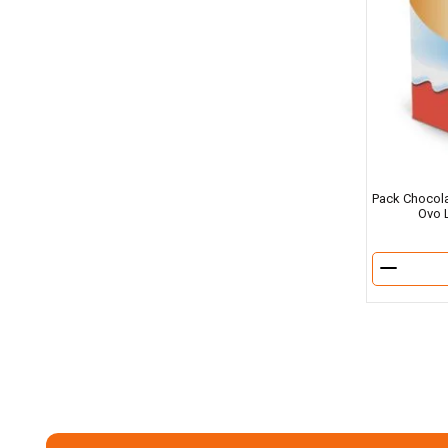
Pack Chocola
Ovo 
－