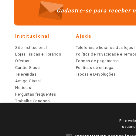
Cadastre-se para receber n
Institucional
Ajuda
Site Institucional
Telefones e horários das lojas f
Lojas Físicas e Horários
Política de Privacidade e Term
Ofertas
Formas de pagamento
Cartão Giassi
Políticas de entrega
Televendas
Trocas e Devoluções
Amigo Giassi
Notícias
Perguntas frequentes
Trabalhe Conosco
Identidade Visual
Este webs
PARA VER OS PREÇOS DA SUA REGIÃO, FAÇA 
usuário
TODOS OS PREÇOS E CONDIÇÕES COMERCIAIS DESTE SI
APLICAM ÀS LOJAS FÍSICAS. OS PREÇOS PARA AS VE