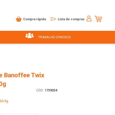
Compra rápida
Lista de compras
TRABALHE CONOSCO
e Banoffee Twix
0g
:
1739034
,50/kg