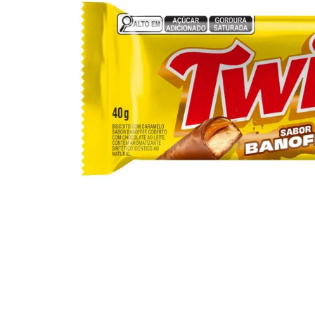
10
º
arroz