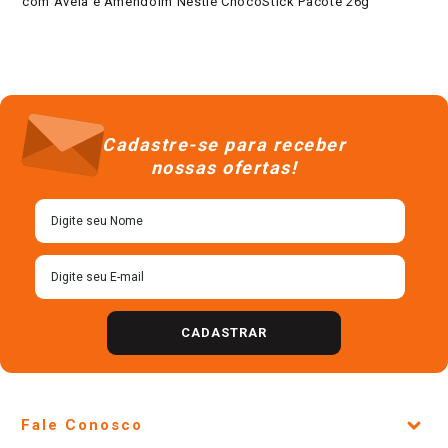
com Avelã e Amendoim Nestlé ChocoStick Pacote 26g
Cadastre-se para receber
nossas ofertas!
CADASTRAR
Fale Conosco