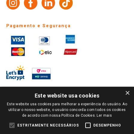
Identidade Visual
Pagamento e Segurança
×
Este website usa cookies
Este website usa cookies para melhorar a experiência do usuário. Ao
PARA VER OS PREÇOS DA SUA REGIÃO, FAÇA LOGIN E SELECIONE A LOJA DE
utilizar o nosso website, o usuário concorda com todos os cookies
SUA PREFERÊNCIA. SOMENTE APÓS O LOGIN, OS PREÇOS DA SUA REGIÃO OU
de acordo com nossa Política de Cookies.
Ler mais
LOJA SERÃO CARREGADOS.
TODOS OS PREÇOS E CONDIÇÕES COMERCIAIS DESTE SITE SÃO VÁLIDOS APENAS
ESTRITAMENTE NECESSÁRIOS
DESEMPENHO
PARA COMPRAS REALIZADAS NO GIASSI.COM.BR E NA LOJA SELECIONADA
APÓS O LOGIN, E NÃO NECESSARIAMENTE SE APLICAM ÀS LOJAS FÍSICAS. OS