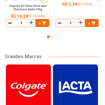
R$ 3,38
R$ 3,38/kg
Linguiça de Carne Suína para
Churrasco Sadia 700g
R$ 16,28
R$ 23,26/kg
＋
＋
－
－
Grandes Marcas