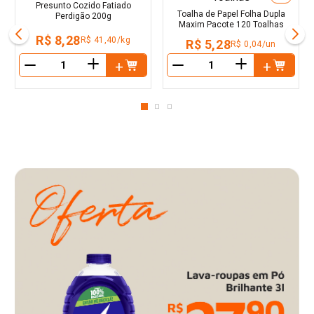
Presunto Cozido Fatiado
Toalha de Papel Folha Dupla
Perdigão 200g
Maxim Pacote 120 Toalhas
R$ 8,28
R$ 41,40/kg
R$ 5,28
R$ 0,04/un
＋
＋
－
－