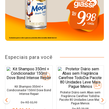
Especiais para você
Kit Shampoo 350ml +
Condicionador 150ml Dove Bond
Protetor Diário sem Abas sem
Intense Repair
Fragrância Carefree TodoDia
Pacote 80 Unidades Leve Mais
De
R$ 32,90
Pague Menos
De
R$ 29,98