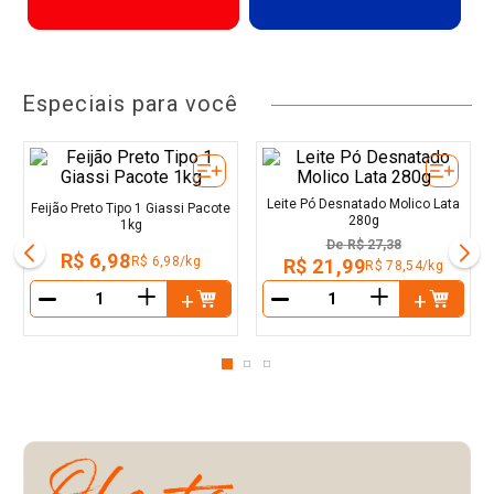
Especiais para você
Leite Pó Desnatado Molico Lata
Feijão Preto Tipo 1 Giassi Pacote
280g
1kg
De
R$ 27,38
R$ 6,98
R$ 6,98/kg
R$ 21,99
R$ 78,54/kg
＋
＋
－
－