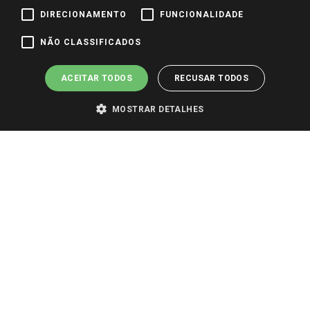
DIRECIONAMENTO
FUNCIONALIDADE
Pagamento e Segurança
NÃO CLASSIFICADOS
ACEITAR TODOS
RECUSAR TODOS
MOSTRAR DETALHES
PARA VER OS PREÇOS DA SUA REGIÃO, FAÇA LOGIN E SELECIONE A LOJA DE
SUA PREFERÊNCIA. SOMENTE APÓS O LOGIN, OS PREÇOS DA SUA REGIÃO OU
LOJA SERÃO CARREGADOS.
TODOS OS PREÇOS E CONDIÇÕES COMERCIAIS DESTE SITE SÃO VÁLIDOS APENAS
PARA COMPRAS REALIZADAS NO GIASSI.COM.BR E NA LOJA SELECIONADA
APÓS O LOGIN, E NÃO NECESSARIAMENTE SE APLICAM ÀS LOJAS FÍSICAS. OS
PREÇOS PARA AS VENDAS ONLINE DIVULGADOS NO SITE PREVALECEM ANTE