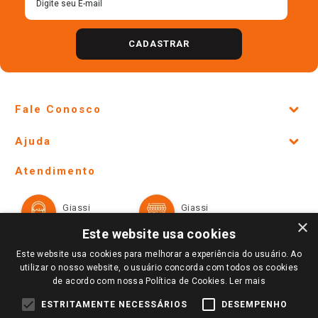
CADASTRAR
Fale Conosco
Site Institucional
Ajuda
Lojas Físicas e Horários
Telefones e horários das lojas físicas
Ofertas
Atendimento
Política de Privacidade e Termos de Uso
Cartão Giassi
Formas de Pagamento
Giassi
Giassi
Televendas
Políticas de entrega
Vendas Online
Ouvidoria
×
Amigo Giassi
Este website usa cookies
Trocas e Devoluções
Notícias
Este website usa cookies para melhorar a experiência do usuário. Ao
Perguntas frequentes
utilizar o nosso website, o usuário concorda com todos os cookies
Redes Sociais
de acordo com nossa Política de Cookies.
Ler mais
Trabalhe Conosco
ESTRITAMENTE NECESSÁRIOS
DESEMPENHO
Identidade Visual