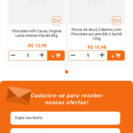
Flocos de Arroz Cobertos com
Chocolate 60% Cacau Original
Chocolate ao Leite Bib´s Sachê
Lacta Intense Pacote 85g
120g
R$
13
,
98
R$
10
,
98
＋
＋
－
－
Cadastre-se para receber
nossas ofertas!