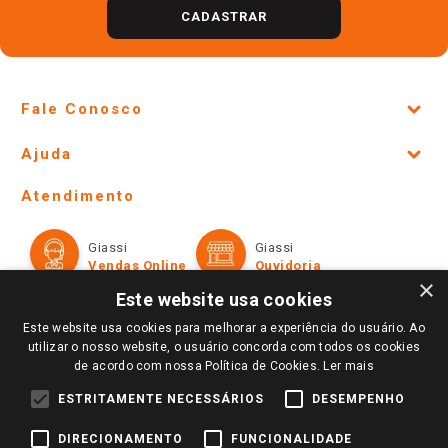
CADASTRAR
Fale Conosco
Site Institucional
Ajuda
Lojas Físicas e Horários
Telefones e horários das lojas físicas
Ofertas
Atendimento
Política de Privacidade e Termos de Uso
Cartão Giassi
Formas de Pagamento
Giassi
Giassi
Televendas
Políticas de entrega
Vendas Online
Ouvidoria
Amigo Giassi
×
Trocas e Devoluções
Este website usa cookies
Notícias
Este website usa cookies para melhorar a experiência do usuário. Ao
Perguntas frequentes
Redes Sociais
utilizar o nosso website, o usuário concorda com todos os cookies
Trabalhe Conosco
de acordo com nossa Política de Cookies.
Ler mais
Identidade Visual
ESTRITAMENTE NECESSÁRIOS
DESEMPENHO
DIRECIONAMENTO
FUNCIONALIDADE