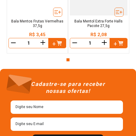
Bala Mentos Frutas Vermelhas
Bala Mentol Extra Forte Halls
37,5g
Pacote 27,5g
R$
3
,
45
R$
2
,
08
＋
＋
－
－
Cadastre-se para receber
nossas ofertas!