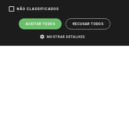
Pagamento e Segurança
NÃO CLASSIFICADOS
ACEITAR TODOS
RECUSAR TODOS
MOSTRAR DETALHES
PARA VER OS PREÇOS DA SUA REGIÃO, FAÇA LOGIN E SELECIONE A LOJA DE
SUA PREFERÊNCIA. SOMENTE APÓS O LOGIN, OS PREÇOS DA SUA REGIÃO OU
LOJA SERÃO CARREGADOS.
TODOS OS PREÇOS E CONDIÇÕES COMERCIAIS DESTE SITE SÃO VÁLIDOS APENAS
PARA COMPRAS REALIZADAS NO GIASSI.COM.BR E NA LOJA SELECIONADA
APÓS O LOGIN, E NÃO NECESSARIAMENTE SE APLICAM ÀS LOJAS FÍSICAS. OS
PREÇOS PARA AS VENDAS ONLINE DIVULGADOS NO SITE PREVALECEM ANTE
OS DEMAIS EVENTUALMENTE ANUNCIADOS EM OUTROS MEIOS DE
COMUNICAÇÃO E SITES DE BUSCAS.
2022 COPYRIGHT - GIASSI SUPERMERCADOS. TODOS OS DIREITOS RESERVADOS.