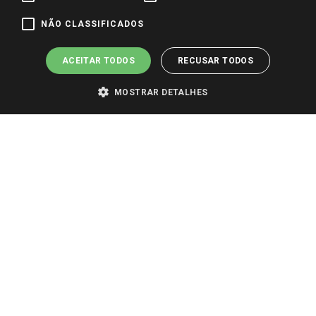
Pagamento e Segurança
NÃO CLASSIFICADOS
ACEITAR TODOS
RECUSAR TODOS
MOSTRAR DETALHES
PARA VER OS PREÇOS DA SUA REGIÃO, FAÇA LOGIN E SELECIONE A LOJA DE
SUA PREFERÊNCIA. SOMENTE APÓS O LOGIN, OS PREÇOS DA SUA REGIÃO OU
LOJA SERÃO CARREGADOS.
TODOS OS PREÇOS E CONDIÇÕES COMERCIAIS DESTE SITE SÃO VÁLIDOS APENAS
PARA COMPRAS REALIZADAS NO GIASSI.COM.BR E NA LOJA SELECIONADA
APÓS O LOGIN, E NÃO NECESSARIAMENTE SE APLICAM ÀS LOJAS FÍSICAS. OS
PREÇOS PARA AS VENDAS ONLINE DIVULGADOS NO SITE PREVALECEM ANTE
OS DEMAIS EVENTUALMENTE ANUNCIADOS EM OUTROS MEIOS DE
COMUNICAÇÃO E SITES DE BUSCAS.
2022 COPYRIGHT - GIASSI SUPERMERCADOS. TODOS OS DIREITOS RESERVADOS.