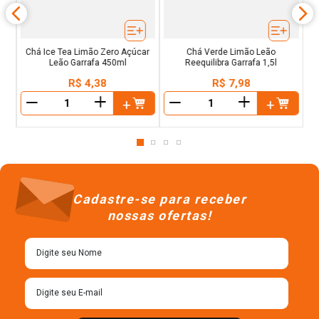
Chá Ice Tea Limão Zero Açúcar
Chá Verde Limão Leão
Leão Garrafa 450ml
Reequilibra Garrafa 1,5l
R$
4
,
38
R$
7
,
98
＋
＋
－
－
Cadastre-se para receber
nossas ofertas!