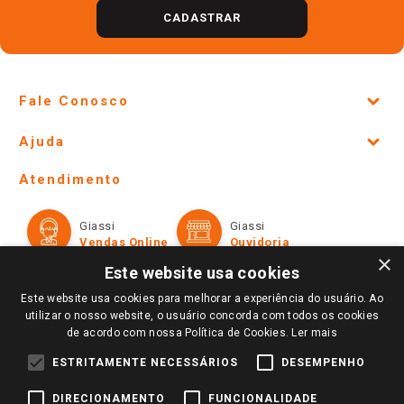
CADASTRAR
Fale Conosco
Site Institucional
Ajuda
Lojas Físicas e Horários
Telefones e horários das lojas físicas
Ofertas
Atendimento
Política de Privacidade e Termos de Uso
Cartão Giassi
Formas de Pagamento
Giassi
Giassi
Televendas
Políticas de entrega
Vendas Online
Ouvidoria
Amigo Giassi
×
Trocas e Devoluções
Este website usa cookies
Notícias
Este website usa cookies para melhorar a experiência do usuário. Ao
Perguntas frequentes
Redes Sociais
utilizar o nosso website, o usuário concorda com todos os cookies
Trabalhe Conosco
de acordo com nossa Política de Cookies.
Ler mais
Identidade Visual
ESTRITAMENTE NECESSÁRIOS
DESEMPENHO
DIRECIONAMENTO
FUNCIONALIDADE