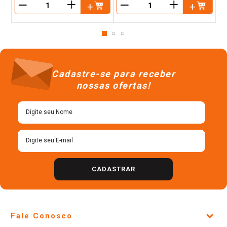
＋
＋
－
－
Cadastre-se para receber
nossas ofertas!
CADASTRAR
Fale Conosco