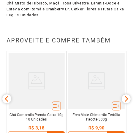
Chá Misto de Hibisco, Maçã, Rosa Silvestre, Laranja-Doce e
Estévia com Romã e Cranberry Dr. Oetker Flores e Frutas Caixa
30g 15 Unidades
APROVEITE E COMPRE TAMBÉM
a
E
Chá Camomila Prenda Caixa 10g
Erva-Mate Chimarrão Tertúlia
10 Unidades
Pacote 500g
R$
3
,
18
R$
9
,
90