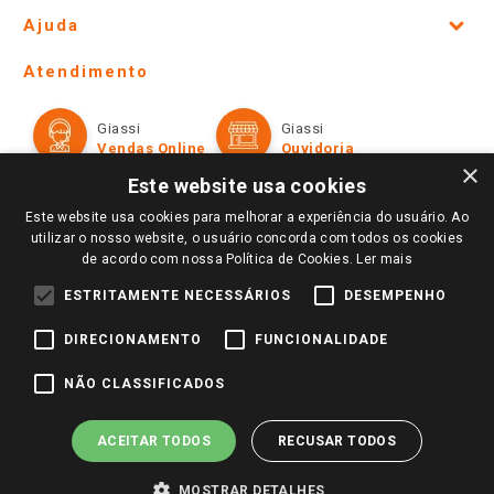
Site Institucional
Ajuda
Lojas Físicas e Horários
Telefones e horários das lojas físicas
Ofertas
Atendimento
Política de Privacidade e Termos de Uso
Cartão Giassi
Formas de Pagamento
Giassi
Giassi
Televendas
Políticas de entrega
Vendas Online
Ouvidoria
Amigo Giassi
×
Trocas e Devoluções
Este website usa cookies
Notícias
Este website usa cookies para melhorar a experiência do usuário. Ao
Perguntas frequentes
Redes Sociais
utilizar o nosso website, o usuário concorda com todos os cookies
Trabalhe Conosco
de acordo com nossa Política de Cookies.
Ler mais
Identidade Visual
ESTRITAMENTE NECESSÁRIOS
DESEMPENHO
DIRECIONAMENTO
FUNCIONALIDADE
Pagamento e Segurança
NÃO CLASSIFICADOS
ACEITAR TODOS
RECUSAR TODOS
MOSTRAR DETALHES