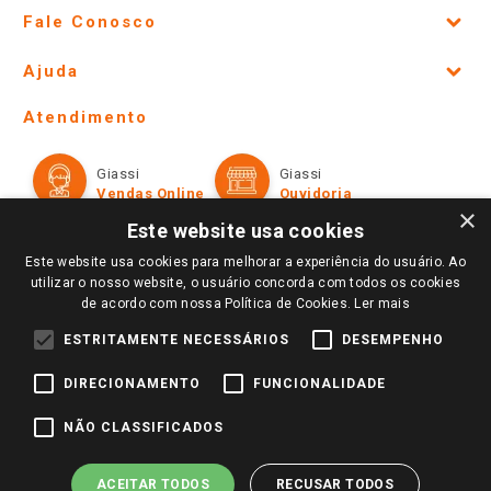
Fale Conosco
Site Institucional
Ajuda
Lojas Físicas e Horários
Telefones e horários das lojas físicas
Ofertas
Atendimento
Política de Privacidade e Termos de Uso
Cartão Giassi
Formas de Pagamento
Giassi
Giassi
Televendas
Políticas de entrega
Vendas Online
Ouvidoria
Amigo Giassi
×
Trocas e Devoluções
Este website usa cookies
Notícias
Este website usa cookies para melhorar a experiência do usuário. Ao
Perguntas frequentes
Redes Sociais
utilizar o nosso website, o usuário concorda com todos os cookies
Trabalhe Conosco
de acordo com nossa Política de Cookies.
Ler mais
Identidade Visual
ESTRITAMENTE NECESSÁRIOS
DESEMPENHO
DIRECIONAMENTO
FUNCIONALIDADE
Pagamento e Segurança
NÃO CLASSIFICADOS
ACEITAR TODOS
RECUSAR TODOS