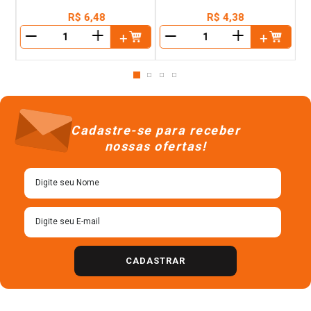
R$
6
,
48
R$
4
,
38
＋
＋
－
－
Cadastre-se para receber
nossas ofertas!
CADASTRAR