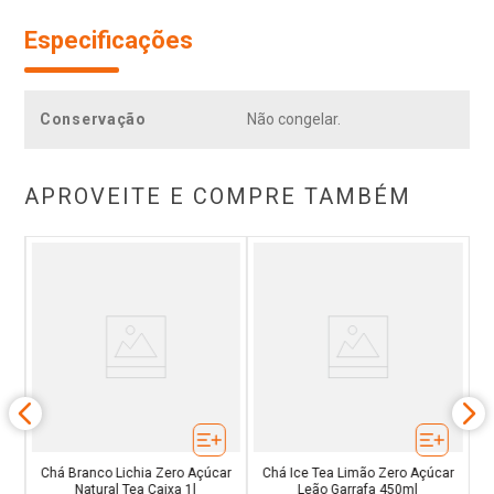
Especificações
Conservação
Não congelar.
APROVEITE E COMPRE TAMBÉM
Yaí
C
Chá Branco Lichia Zero Açúcar
Chá Ice Tea Limão Zero Açúcar
Natural Tea Caixa 1l
Leão Garrafa 450ml