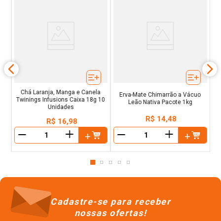
çã
Tw
Chá Laranja, Manga e Canela
Erva-Mate Chimarrão a Vácuo
Twinings Infusions Caixa 18g 10
Leão Nativa Pacote 1kg
Unidades
R$
14
,
48
R$
16
,
98
＋
＋
－
－
Cadastre-se para receber
nossas ofertas!