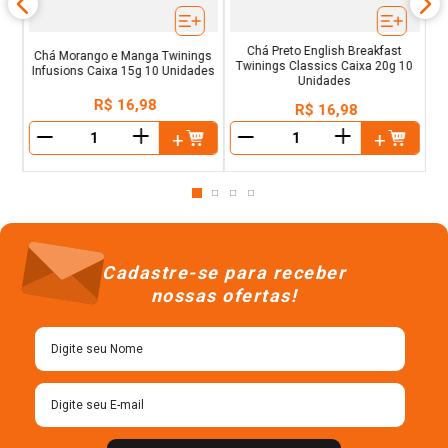
Chá Preto English Breakfast
Chá Morango e Manga Twinings
Twinings Classics Caixa 20g 10
Infusions Caixa 15g 10 Unidades
Unidades
R$
16
,
98
R$
16
,
98
＋
＋
－
－
Cadastre-se para receber
nossas ofertas!