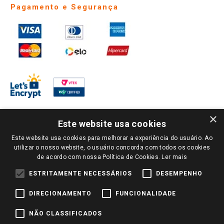
Pagamento e Segurança
×
Este website usa cookies
Este website usa cookies para melhorar a experiência do usuário. Ao
PARA VER OS PREÇOS DA SUA REGIÃO, FAÇA LOGIN E SELECIONE A LOJA DE
utilizar o nosso website, o usuário concorda com todos os cookies
SUA PREFERÊNCIA. SOMENTE APÓS O LOGIN, OS PREÇOS DA SUA REGIÃO OU
de acordo com nossa Política de Cookies.
Ler mais
LOJA SERÃO CARREGADOS.
TODOS OS PREÇOS E CONDIÇÕES COMERCIAIS DESTE SITE SÃO VÁLIDOS APENAS
ESTRITAMENTE NECESSÁRIOS
DESEMPENHO
PARA COMPRAS REALIZADAS NO GIASSI.COM.BR E NA LOJA SELECIONADA
APÓS O LOGIN, E NÃO NECESSARIAMENTE SE APLICAM ÀS LOJAS FÍSICAS. OS
DIRECIONAMENTO
FUNCIONALIDADE
PREÇOS PARA AS VENDAS ONLINE DIVULGADOS NO SITE PREVALECEM ANTE
OS DEMAIS EVENTUALMENTE ANUNCIADOS EM OUTROS MEIOS DE
COMUNICAÇÃO E SITES DE BUSCAS.
NÃO CLASSIFICADOS
2022 COPYRIGHT - GIASSI SUPERMERCADOS. TODOS OS DIREITOS RESERVADOS.