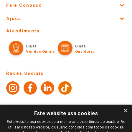
Fale Conosco
Site Institucional
Ajuda
Lojas Físicas e Horários
Telefones e horários das lojas físicas
Ofertas
Atendimento
Política de Privacidade e Termos de Uso
Cartão Giassi
Formas de Pagamento
Giassi
Giassi
Televendas
Políticas de entrega
Vendas Online
Ouvidoria
Amigo Giassi
Trocas e Devoluções
Notícias
Perguntas frequentes
Redes Sociais
Trabalhe Conosco
Identidade Visual
×
Este website usa cookies
Pagamento e Segurança
Este website usa cookies para melhorar a experiência do usuário. Ao
utilizar o nosso website, o usuário concorda com todos os cookies