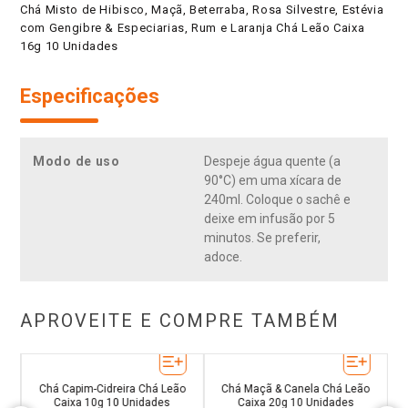
Chá Misto de Hibisco, Maçã, Beterraba, Rosa Silvestre, Estévia
com Gengibre & Especiarias, Rum e Laranja Chá Leão Caixa
16g 10 Unidades
Especificações
Modo de uso
Despeje água quente (a
90°C) em uma xícara de
240ml. Coloque o sachê e
deixe em infusão por 5
minutos. Se preferir,
adoce.
APROVEITE E COMPRE TAMBÉM
a
Er