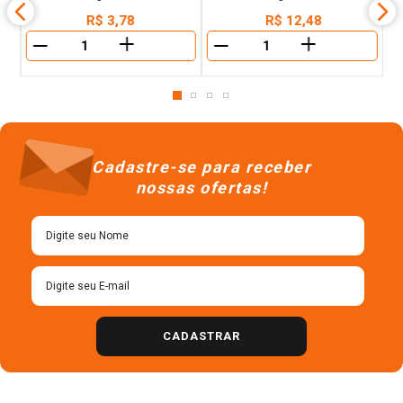
Chá Capim-Cidreira Chá Leão
Chá Maçã & Canela Chá Leão
Caixa 10g 10 Unidades
Caixa 20g 10 Unidades
R$
3
,
78
R$
12
,
48
＋
＋
－
－
Cadastre-se para receber
nossas ofertas!
CADASTRAR