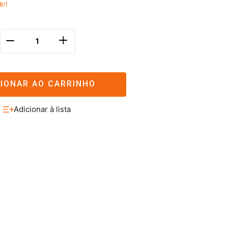
8/l
＋
－
CIONAR AO CARRINHO