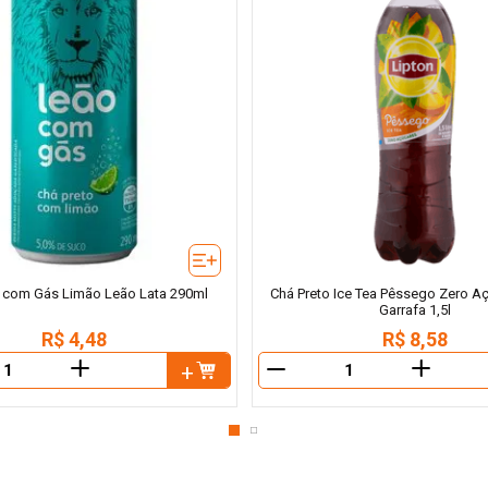
o com Gás Limão Leão Lata 290ml
Chá Preto Ice Tea Pêssego Zero Aç
Garrafa 1,5l
R$
4
,
48
R$
8
,
58
＋
＋
－