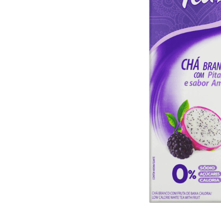
10
º
arroz