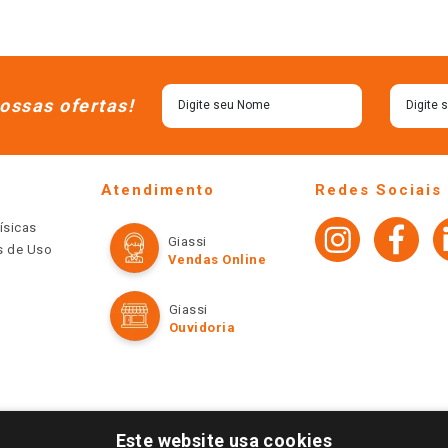
ossas ofertas!
Atendimento
Redes Sociais
ísicas
Giassi
os de Uso
Vendas Online
Giassi
Ouvidoria
Este website usa cookies