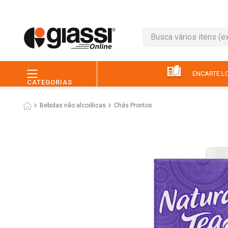
Busca vários itens (ex.: 
TERMOS MAIS BUSC
1
º
leite
ENCARTE LO
CATEGORIAS
2
º
café
Bebidas não alcoólicas
Chás Prontos
3
º
queijo
4
º
papel higiênico
5
º
chocolate
6
º
pão
7
º
macarrão
8
º
iogurte
9
º
ovo