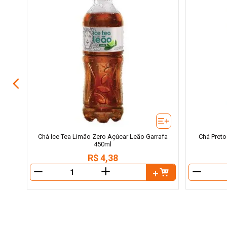
Largo
Chá Ice Tea Limão Zero Açúcar Leão Garrafa
Chá Pret
450ml
R$
4
,
38
＋
－
－