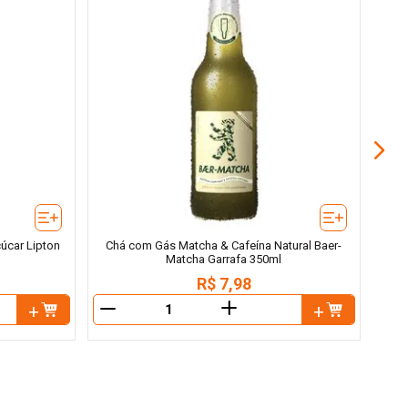
Chá 
úcar Lipton
Chá com Gás Matcha & Cafeína Natural Baer-
Matcha Garrafa 350ml
R$
7
,
98
＋
－
－