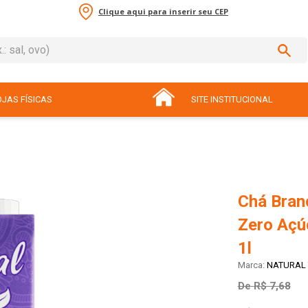
Clique aqui para inserir seu CEP
sal, ovo)
ADOS
JAS FÍSICAS
SITE INSTITUCIONAL
Chá Bran
Zero Açú
1l
NATURAL 
De
R$ 7,68