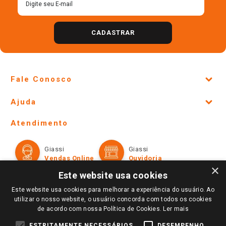
CADASTRAR
Fale Conosco
Site Institucional
Ajuda
Lojas Físicas e Horários
Telefones e horários das lojas físicas
Ofertas
Atendimento
Política de Privacidade e Termos de Uso
Cartão Giassi
Formas de Pagamento
Giassi
Giassi
Televendas
Políticas de entrega
Vendas Online
Ouvidoria
Amigo Giassi
×
Trocas e Devoluções
Este website usa cookies
Notícias
Este website usa cookies para melhorar a experiência do usuário. Ao
Perguntas frequentes
Redes Sociais
utilizar o nosso website, o usuário concorda com todos os cookies
Trabalhe Conosco
de acordo com nossa Política de Cookies.
Ler mais
Identidade Visual
ESTRITAMENTE NECESSÁRIOS
DESEMPENHO