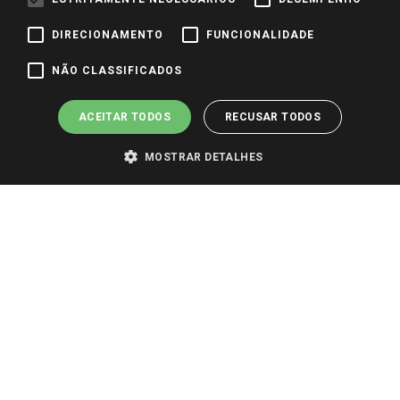
DIRECIONAMENTO
FUNCIONALIDADE
Pagamento e Segurança
NÃO CLASSIFICADOS
ACEITAR TODOS
RECUSAR TODOS
MOSTRAR DETALHES
PARA VER OS PREÇOS DA SUA REGIÃO, FAÇA LOGIN E SELECIONE A LOJA DE
SUA PREFERÊNCIA. SOMENTE APÓS O LOGIN, OS PREÇOS DA SUA REGIÃO OU
LOJA SERÃO CARREGADOS.
TODOS OS PREÇOS E CONDIÇÕES COMERCIAIS DESTE SITE SÃO VÁLIDOS APENAS
PARA COMPRAS REALIZADAS NO GIASSI.COM.BR E NA LOJA SELECIONADA
APÓS O LOGIN, E NÃO NECESSARIAMENTE SE APLICAM ÀS LOJAS FÍSICAS. OS
PREÇOS PARA AS VENDAS ONLINE DIVULGADOS NO SITE PREVALECEM ANTE