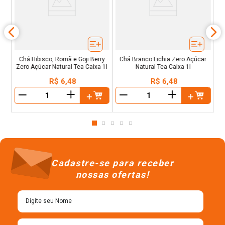
ão
C
Chá Hibisco, Romã e Goji Berry
Chá Branco Lichia Zero Açúcar
Zero Açúcar Natural Tea Caixa 1l
Natural Tea Caixa 1l
R$
6
,
48
R$
6
,
48
＋
＋
－
－
Cadastre-se para receber
nossas ofertas!