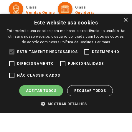
Formas de Pagamento
Giassi
Giassi
Televendas
Políticas de entrega
Vendas Online
Ouvidoria
Amigo Giassi
×
Trocas e Devoluções
Este website usa cookies
Notícias
Este website usa cookies para melhorar a experiência do usuário. Ao
Perguntas frequentes
Redes Sociais
utilizar o nosso website, o usuário concorda com todos os cookies
Trabalhe Conosco
de acordo com nossa Política de Cookies.
Ler mais
Identidade Visual
ESTRITAMENTE NECESSÁRIOS
DESEMPENHO
DIRECIONAMENTO
FUNCIONALIDADE
Pagamento e Segurança
NÃO CLASSIFICADOS
ACEITAR TODOS
RECUSAR TODOS
MOSTRAR DETALHES