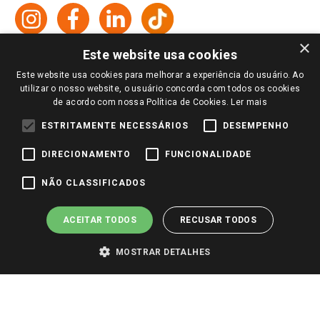
Formas de Pagamento
Giassi
Giassi
Televendas
Políticas de entrega
Vendas Online
Ouvidoria
Amigo Giassi
×
Trocas e Devoluções
Este website usa cookies
Notícias
Este website usa cookies para melhorar a experiência do usuário. Ao
Perguntas frequentes
Redes Sociais
utilizar o nosso website, o usuário concorda com todos os cookies
Trabalhe Conosco
de acordo com nossa Política de Cookies.
Ler mais
Identidade Visual
ESTRITAMENTE NECESSÁRIOS
DESEMPENHO
DIRECIONAMENTO
FUNCIONALIDADE
Pagamento e Segurança
NÃO CLASSIFICADOS
ACEITAR TODOS
RECUSAR TODOS
MOSTRAR DETALHES