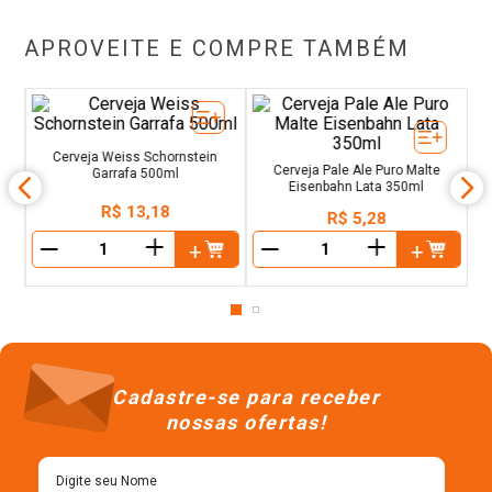
APROVEITE E COMPRE TAMBÉM
er
Ce
Cerveja Weiss Schornstein
Cerveja Pale Ale Puro Malte
Garrafa 500ml
Eisenbahn Lata 350ml
R$
13
,
18
R$
5
,
28
＋
＋
－
－