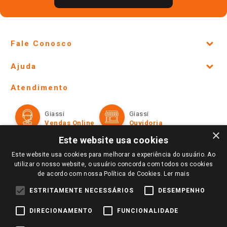
Fale Conosco
Site Institucional
Ajuda
Lojas Físicas e Horários
Telefones e horários das lojas físicas
Ofertas
Atendimento
Política de Privacidade e Termos de Uso
Cartão Giassi
Formas de Pagamento
Giassi
Giassi
Televendas
Políticas de entrega
Vendas Online
Ouvidoria
Amigo Giassi
×
Trocas e Devoluções
Este website usa cookies
Notícias
Este website usa cookies para melhorar a experiência do usuário. Ao
Perguntas frequentes
Redes Sociais
utilizar o nosso website, o usuário concorda com todos os cookies
Trabalhe Conosco
de acordo com nossa Política de Cookies.
Ler mais
Identidade Visual
ESTRITAMENTE NECESSÁRIOS
DESEMPENHO
DIRECIONAMENTO
FUNCIONALIDADE
Pagamento e Segurança