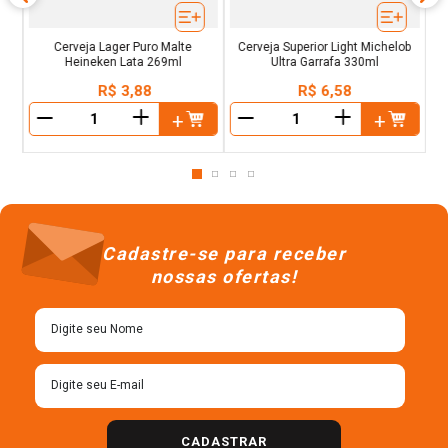
Cerveja Lager Puro Malte
Cerveja Superior Light Michelob
Heineken Lata 269ml
Ultra Garrafa 330ml
R$
3
,
88
R$
6
,
58
＋
＋
－
－
Cadastre-se para receber
nossas ofertas!
CADASTRAR