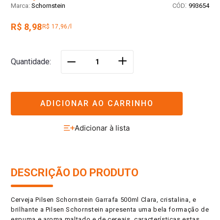
:
Schornstein
993654
R$ 8,98
R$ 17,96/l
＋
Quantidade
－
ADICIONAR AO CARRINHO
DESCRIÇÃO DO PRODUTO
Cerveja Pilsen Schornstein Garrafa 500ml Clara, cristalina, e
brilhante a Pilsen Schornstein apresenta uma bela formação de
espuma e aroma maltado e de cereais, características estas