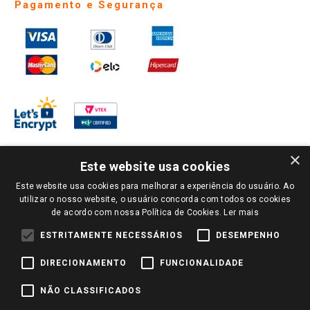
Pagamento e Segurança
×
Este website usa cookies
Este website usa cookies para melhorar a experiência do usuário. Ao
PARA VER OS PREÇOS DA SUA REGIÃO, FAÇA LOGIN E SELECIONE A LOJA DE
utilizar o nosso website, o usuário concorda com todos os cookies
SUA PREFERÊNCIA. SOMENTE APÓS O LOGIN, OS PREÇOS DA SUA REGIÃO OU
de acordo com nossa Política de Cookies.
Ler mais
LOJA SERÃO CARREGADOS.
TODOS OS PREÇOS E CONDIÇÕES COMERCIAIS DESTE SITE SÃO VÁLIDOS APENAS
ESTRITAMENTE NECESSÁRIOS
DESEMPENHO
PARA COMPRAS REALIZADAS NO GIASSI.COM.BR E NA LOJA SELECIONADA
APÓS O LOGIN, E NÃO NECESSARIAMENTE SE APLICAM ÀS LOJAS FÍSICAS. OS
DIRECIONAMENTO
FUNCIONALIDADE
PREÇOS PARA AS VENDAS ONLINE DIVULGADOS NO SITE PREVALECEM ANTE
OS DEMAIS EVENTUALMENTE ANUNCIADOS EM OUTROS MEIOS DE
COMUNICAÇÃO E SITES DE BUSCAS.
NÃO CLASSIFICADOS
2022 COPYRIGHT - GIASSI SUPERMERCADOS. TODOS OS DIREITOS RESERVADOS.