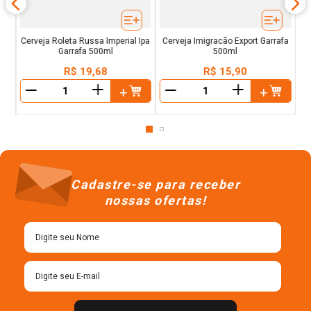
Cerveja Roleta Russa Imperial Ipa
Cerveja Imigracão Export Garrafa
Garrafa 500ml
500ml
R$
19
,
68
R$
15
,
90
＋
＋
－
－
Cadastre-se para receber
nossas ofertas!