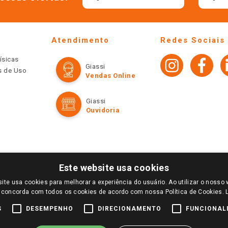
Atendimento
Redes Sociais
ísicas
Giassi
os de Uso
Vendas Online
Giassi
Ouvidoria
Este website usa cookies
ite usa cookies para melhorar a experiência do usuário. Ao utilizar o nosso 
LOGIN E SELECIONE A LOJA DE SUA PREFERÊNCIA. SOMENTE APÓS O LOGIN, OS PREÇOS
 concorda com todos os cookies de acordo com nossa Política de Cookies.
TE SÃO VÁLIDOS APENAS PARA COMPRAS REALIZADAS NO GIASSI.COM.BR E NA LOJA SE
NDAS ONLINE DIVULGADOS NO SITE PREVALECEM ANTE OS DEMAIS EVENTUALMENTE AN
S
DESEMPENHO
DIRECIONAMENTO
FUNCIONAL
DE BUSCAS.
2022 COPYRIGHT - GIASSI SUPERMERCADOS. TODOS OS DIREITOS RESERVADOS.