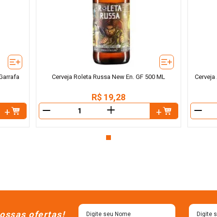
Garrafa
Cerveja Roleta Russa New En. GF 500 ML
Cerveja
R$
19
,
28
＋
－
－
ossas ofertas!