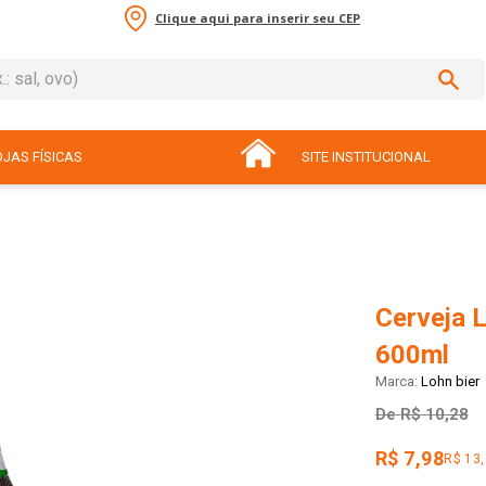
Clique aqui para inserir seu CEP
sal, ovo)
ADOS
JAS FÍSICAS
SITE INSTITUCIONAL
Cerveja L
600ml
Lohn bier
De
R$ 10,28
R$ 7,98
R$ 13,