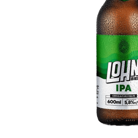
10
º
iogurte