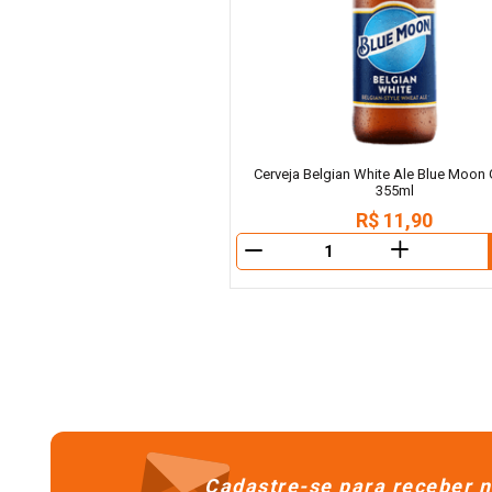
Cerveja Belgian White Ale Blue Moon 
355ml
R$
11
,
90
＋
－
Cadastre-se para receber n