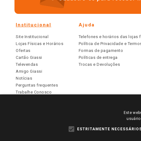
Institucional
Ajuda
Site Institucional
Telefones e horários das lojas f
Lojas Físicas e Horários
Política de Privacidade e Term
Ofertas
Formas de pagamento
Cartão Giassi
Políticas de entrega
Televendas
Trocas e Devoluções
Amigo Giassi
Notícias
Perguntas frequentes
Trabalhe Conosco
Identidade Visual
Este webs
PARA VER OS PREÇOS DA SUA REGIÃO, FAÇA 
usuário
TODOS OS PREÇOS E CONDIÇÕES COMERCIAIS DESTE SI
APLICAM ÀS LOJAS FÍSICAS. OS PREÇOS PARA AS VE
ESTRITAMENTE NECESSÁRIO