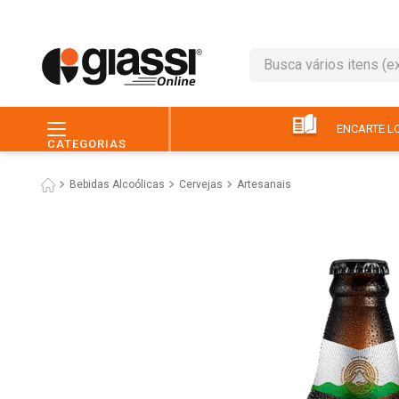
Busca vários itens (ex.: 
TERMOS MAIS BUSC
1
º
café
ENCARTE LO
CATEGORIAS
2
º
leite
Bebidas Alcoólicas
Cervejas
Artesanais
3
º
queijo
4
º
chocolate
5
º
papel higiênico
6
º
macarrão
7
º
arroz
8
º
pão
9
º
ovo