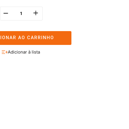
＋
－
CIONAR AO CARRINHO