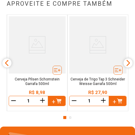
APROVEITE E COMPRE TAMBÉM
den
Ce
Cerveja Pilsen Schornstein
Cerveja de Trigo Tap 3 Schneider
Garrafa 500ml
Weisse Garrafa 500ml
R$
8
,
98
R$
27
,
90
＋
＋
－
－