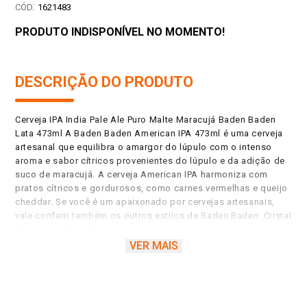
:
1621483
PRODUTO INDISPONÍVEL NO MOMENTO!
DESCRIÇÃO DO PRODUTO
Cerveja IPA India Pale Ale Puro Malte Maracujá Baden Baden
Lata 473ml A Baden Baden American IPA 473ml é uma cerveja
artesanal que equilibra o amargor do lúpulo com o intenso
aroma e sabor cítricos provenientes do lúpulo e da adição de
suco de maracujá. A cerveja American IPA harmoniza com
pratos cítricos e gordurosos, como carnes vermelhas e queijo
cheddar. Se você é um apaixonado por cervejas artesanais,
vale conferir também os outros estilos de Baden Baden: Cristal
(Pilsen), Witibier (Trigo com notas de coentro e laranja) e
Golden (Com notas de Canela e Frutas Vermelhas). A Baden
VER MAIS
Baden eleva a experiência cervejeira com sabores e
combinações surpreendentes. Colocamos dentro de cada
garrafa um pouco de tradição junto com inovação. Nós
criamos receitas com sabores únicos. Experimente agora!