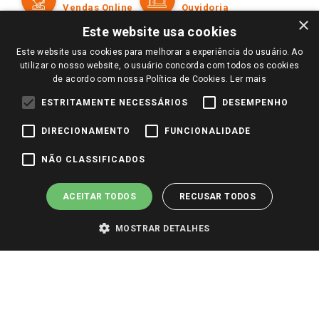
Políticas de entrega
Vendas Online
Ouvidoria
Amigo Giassi
×
Trocas e Devoluções
Este website usa cookies
Notícias
Este website usa cookies para melhorar a experiência do usuário. Ao
Perguntas frequentes
Redes Sociais
utilizar o nosso website, o usuário concorda com todos os cookies
Trabalhe Conosco
de acordo com nossa Política de Cookies.
Ler mais
Identidade Visual
ESTRITAMENTE NECESSÁRIOS
DESEMPENHO
DIRECIONAMENTO
FUNCIONALIDADE
Pagamento e Segurança
NÃO CLASSIFICADOS
ACEITAR TODOS
RECUSAR TODOS
MOSTRAR DETALHES