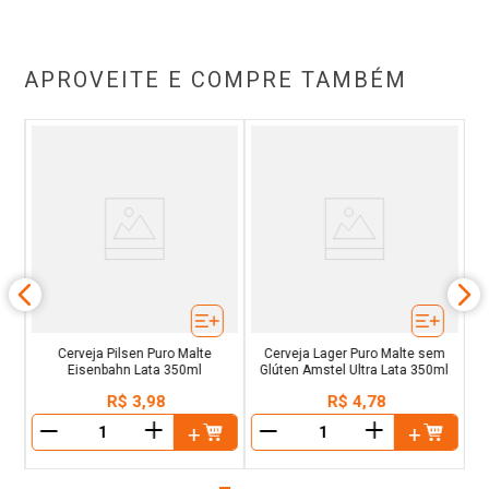
APROVEITE E COMPRE TAMBÉM
a
Ma
Cerveja Pilsen Puro Malte
Cerveja Lager Puro Malte sem
Eisenbahn Lata 350ml
Glúten Amstel Ultra Lata 350ml
R$
3
,
98
R$
4
,
78
＋
＋
－
－