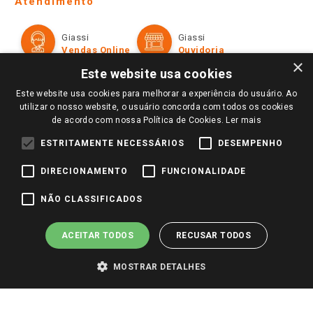
Atendimento
Política de Privacidade e Termos de Uso
Cartão Giassi
Formas de Pagamento
Giassi
Giassi
Televendas
Políticas de entrega
Vendas Online
Ouvidoria
Amigo Giassi
×
Trocas e Devoluções
Este website usa cookies
Notícias
Este website usa cookies para melhorar a experiência do usuário. Ao
Perguntas frequentes
Redes Sociais
utilizar o nosso website, o usuário concorda com todos os cookies
Trabalhe Conosco
de acordo com nossa Política de Cookies.
Ler mais
Identidade Visual
ESTRITAMENTE NECESSÁRIOS
DESEMPENHO
DIRECIONAMENTO
FUNCIONALIDADE
Pagamento e Segurança
NÃO CLASSIFICADOS
ACEITAR TODOS
RECUSAR TODOS
MOSTRAR DETALHES