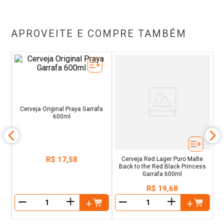
APROVEITE E COMPRE TAMBÉM
já
C
Cerveja Red Lager Puro Malte
Cerveja Original Praya Garrafa
Back to the Red Black Princess
600ml
Garrafa 600ml
R$
17
,
58
R$
19
,
68
＋
＋
－
－