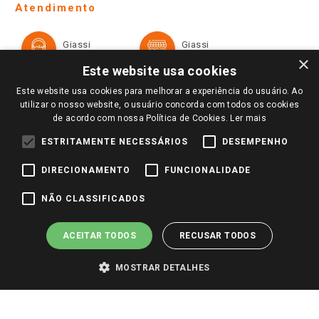
Ofertas
Atendimento
Política de Privacidade e Termos de Uso
Cartão Giassi
Formas de Pagamento
Giassi
Giassi
Televendas
Políticas de entrega
Vendas Online
Ouvidoria
×
Amigo Giassi
Este website usa cookies
Trocas e Devoluções
Notícias
Este website usa cookies para melhorar a experiência do usuário. Ao
Perguntas frequentes
utilizar o nosso website, o usuário concorda com todos os cookies
Redes Sociais
de acordo com nossa Política de Cookies.
Ler mais
Trabalhe Conosco
ESTRITAMENTE NECESSÁRIOS
DESEMPENHO
Identidade Visual
DIRECIONAMENTO
FUNCIONALIDADE
Pagamento e Segurança
NÃO CLASSIFICADOS
ACEITAR TODOS
RECUSAR TODOS
MOSTRAR DETALHES