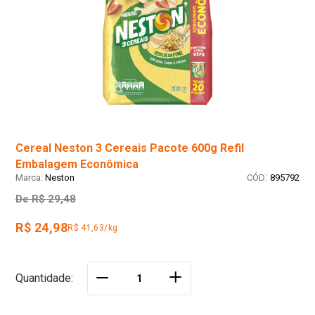
Cereal Neston 3 Cereais Pacote 600g Refil
Embalagem Econômica
:
Neston
895792
De
R$ 29,48
R$ 24,98
R$ 41,63/kg
＋
Quantidade
－