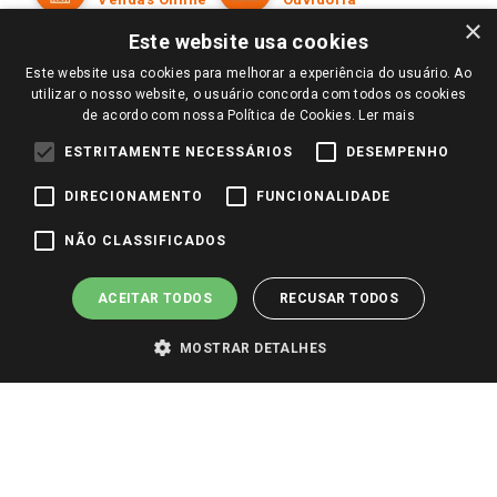
Amigo Giassi
×
Trocas e Devoluções
Este website usa cookies
Notícias
Perguntas frequentes
Este website usa cookies para melhorar a experiência do usuário. Ao
Redes Sociais
utilizar o nosso website, o usuário concorda com todos os cookies
Trabalhe Conosco
de acordo com nossa Política de Cookies.
Ler mais
Identidade Visual
ESTRITAMENTE NECESSÁRIOS
DESEMPENHO
DIRECIONAMENTO
FUNCIONALIDADE
Pagamento e Segurança
NÃO CLASSIFICADOS
ACEITAR TODOS
RECUSAR TODOS
MOSTRAR DETALHES