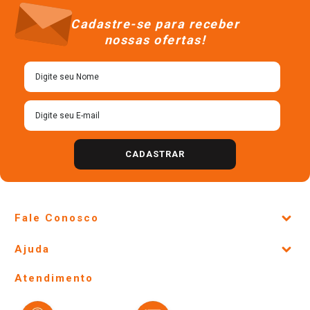
Pó para Preparo de Bebida
Flocos de Cereais Neston 3
Vitamina de Maçã, Banana &
Cereais Lata 360g
Mamão Neston Pacote 210g
R$
21
,
78
R$
8
,
68
＋
＋
－
－
Cadastre-se para receber
nossas ofertas!
CADASTRAR