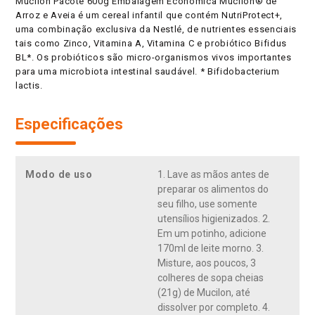
Mucilon Pacote 600g Embalagem Econômica Mucilon® de
Arroz e Aveia é um cereal infantil que contém NutriProtect+,
uma combinação exclusiva da Nestlé, de nutrientes essenciais
tais como Zinco, Vitamina A, Vitamina C e probiótico Bifidus
BL*. Os probióticos são micro-organismos vivos importantes
para uma microbiota intestinal saudável. * Bifidobacterium
lactis.
Especificações
Modo de uso
1. Lave as mãos antes de
preparar os alimentos do
seu filho, use somente
utensílios higienizados. 2.
Em um potinho, adicione
170ml de leite morno. 3.
Misture, aos poucos, 3
colheres de sopa cheias
(21g) de Mucilon, até
dissolver por completo. 4.