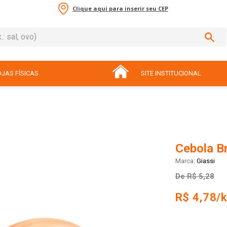
Clique aqui para inserir seu CEP
sal, ovo)
ADOS
JAS FÍSICAS
SITE INSTITUCIONAL
Cebola B
Giassi
De
R$ 5,28
R$ 4,78/