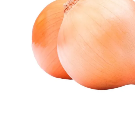
10
º
arroz