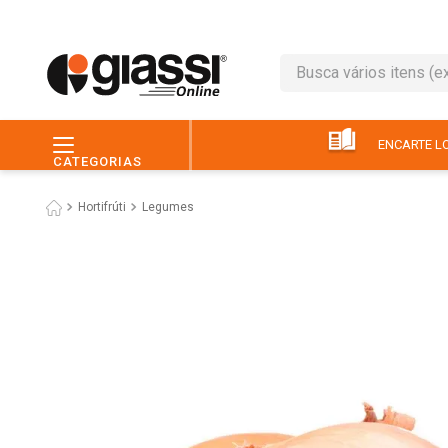
Busca vários itens (ex.: 
TERMOS MAIS BUSC
1
º
leite
ENCARTE LO
CATEGORIAS
2
º
café
Hortifrúti
Legumes
3
º
queijo
4
º
papel higiênico
5
º
chocolate
6
º
pão
7
º
macarrão
8
º
iogurte
9
º
ovo