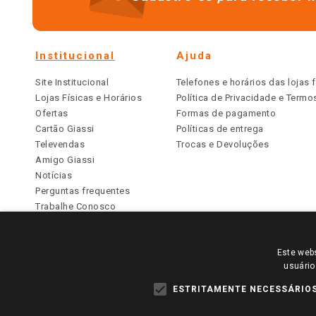
Institucional
Ajuda
Site Institucional
Telefones e horários das lojas f
Lojas Físicas e Horários
Política de Privacidade e Term
Ofertas
Formas de pagamento
Cartão Giassi
Políticas de entrega
Televendas
Trocas e Devoluções
Amigo Giassi
Notícias
Perguntas frequentes
Trabalhe Conosco
Identidade Visual
Este webs
PARA VER OS PREÇOS DA SUA REGIÃO, FAÇA 
usuário
TODOS OS PREÇOS E CONDIÇÕES COMERCIAIS DESTE SI
APLICAM ÀS LOJAS FÍSICAS. OS PREÇOS PARA AS VE
ESTRITAMENTE NECESSÁRIO