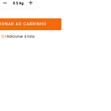
＋
－
CIONAR AO CARRINHO