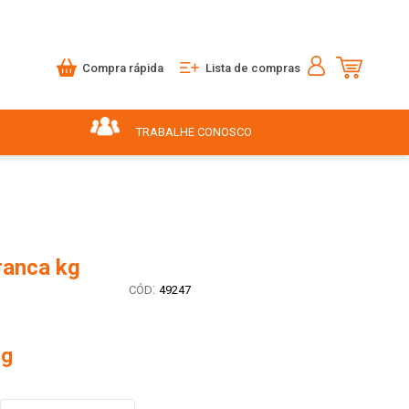
Compra rápida
Lista de compras
TRABALHE CONOSCO
ranca kg
:
49247
kg