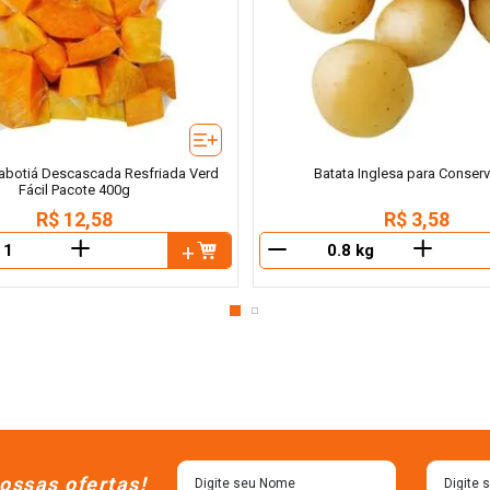
botiá Descascada Resfriada Verd
Batata Inglesa para Conser
Fácil Pacote 400g
R$
12
,
58
R$
3
,
58
＋
＋
－
ossas ofertas!