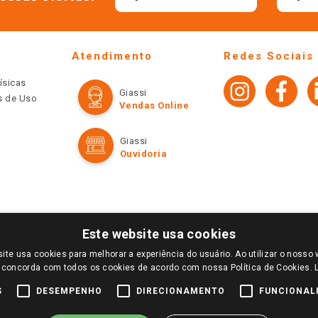
Atendimento
Redes Sociais
ísicas
Giassi
os de Uso
Vendas Online
Giassi
Ouvidoria
Este website usa cookies
ite usa cookies para melhorar a experiência do usuário. Ao utilizar o nosso 
LOGIN E SELECIONE A LOJA DE SUA PREFERÊNCIA. SOMENTE APÓS O LOGIN, OS PREÇOS
 concorda com todos os cookies de acordo com nossa Política de Cookies.
TE SÃO VÁLIDOS APENAS PARA COMPRAS REALIZADAS NO GIASSI.COM.BR E NA LOJA SE
NDAS ONLINE DIVULGADOS NO SITE PREVALECEM ANTE OS DEMAIS EVENTUALMENTE AN
S
DESEMPENHO
DIRECIONAMENTO
FUNCIONAL
DE BUSCAS.
2022 COPYRIGHT - GIASSI SUPERMERCADOS. TODOS OS DIREITOS RESERVADOS.