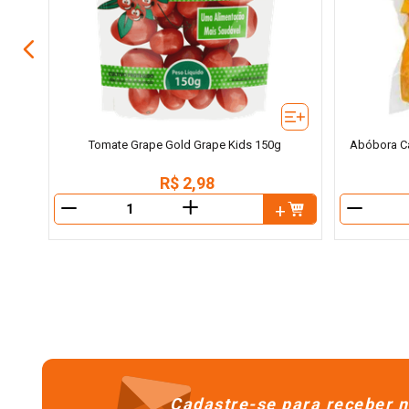
Tomate Grape Gold Grape Kids 150g
Abóbora Ca
R$
2
,
98
＋
－
－
Cadastre-se para receber n