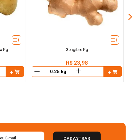
va Kg
Gengibre Kg
R$
23
,
98
＋
－
－
CADASTRAR