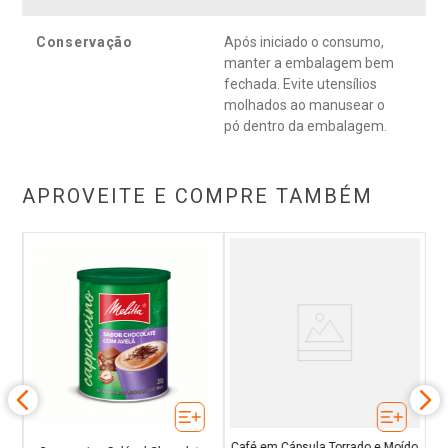
Conservação
Após iniciado o consumo,
manter a embalagem bem
fechada. Evite utensílios
molhados ao manusear o
pó dentro da embalagem.
APROVEITE E COMPRE TAMBÉM
ído
xa
E
Café em Cápsula Torrado e Moído