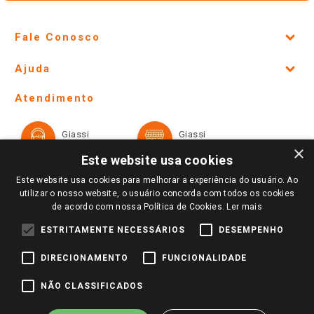
Fale Conosco
Site Institucional
Ajuda
Lojas Físicas e Horários
Telefones e horários das lojas físicas
Ofertas
Atendimento
Política de Privacidade e Termos de Uso
Cartão Giassi
Formas de Pagamento
Giassi
Giassi
Televendas
Políticas de entrega
Vendas Online
Ouvidoria
×
Amigo Giassi
Este website usa cookies
Trocas e Devoluções
Notícias
Este website usa cookies para melhorar a experiência do usuário. Ao
Perguntas frequentes
utilizar o nosso website, o usuário concorda com todos os cookies
Redes Sociais
de acordo com nossa Política de Cookies.
Ler mais
Trabalhe Conosco
ESTRITAMENTE NECESSÁRIOS
DESEMPENHO
Identidade Visual
DIRECIONAMENTO
FUNCIONALIDADE
Pagamento e Segurança
NÃO CLASSIFICADOS