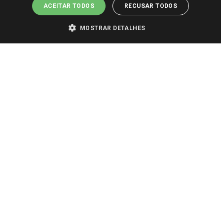
ACEITAR TODOS
RECUSAR TODOS
MOSTRAR DETALHES
PARA VER OS PREÇOS DA SUA REGIÃO, FAÇA LOGIN E SELECIONE A LOJA DE
SUA PREFERÊNCIA. SOMENTE APÓS O LOGIN, OS PREÇOS DA SUA REGIÃO OU
LOJA SERÃO CARREGADOS.
TODOS OS PREÇOS E CONDIÇÕES COMERCIAIS DESTE SITE SÃO VÁLIDOS APENAS
PARA COMPRAS REALIZADAS NO GIASSI.COM.BR E NA LOJA SELECIONADA
APÓS O LOGIN, E NÃO NECESSARIAMENTE SE APLICAM ÀS LOJAS FÍSICAS. OS
PREÇOS PARA AS VENDAS ONLINE DIVULGADOS NO SITE PREVALECEM ANTE
OS DEMAIS EVENTUALMENTE ANUNCIADOS EM OUTROS MEIOS DE
COMUNICAÇÃO E SITES DE BUSCAS.
2022 COPYRIGHT - GIASSI SUPERMERCADOS. TODOS OS DIREITOS RESERVADOS.