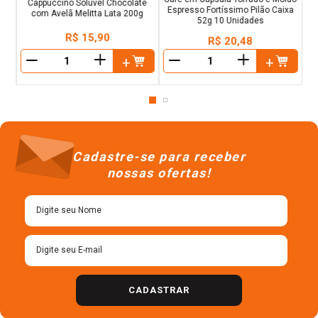
Cappuccino Solúvel Chocolate
Espresso Fortíssimo Pilão Caixa
com Avelã Melitta Lata 200g
52g 10 Unidades
R$
15
,
90
R$
20
,
48
＋
＋
－
－
Cadastre-se para receber
nossas ofertas!
CADASTRAR