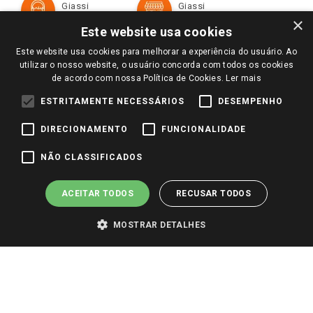
Giassi
Giassi
Televendas
Políticas de entrega
Vendas Online
Ouvidoria
×
Amigo Giassi
Este website usa cookies
Trocas e Devoluções
Notícias
Este website usa cookies para melhorar a experiência do usuário. Ao
Perguntas frequentes
utilizar o nosso website, o usuário concorda com todos os cookies
Redes Sociais
de acordo com nossa Política de Cookies.
Ler mais
Trabalhe Conosco
ESTRITAMENTE NECESSÁRIOS
DESEMPENHO
Identidade Visual
DIRECIONAMENTO
FUNCIONALIDADE
Pagamento e Segurança
NÃO CLASSIFICADOS
ACEITAR TODOS
RECUSAR TODOS
MOSTRAR DETALHES