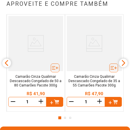
APROVEITE E COMPRE TAMBÉM
ido
eja
C
Camarão Cinza Qualimar
Camarão Cinza Qualimar
Descascado Congelado de 50 a
Descascado Congelado de 35 a
80 Camarões Pacote 300g
55 Camarões Pacote 300g
R$
41
,
90
R$
47
,
90
＋
＋
－
－