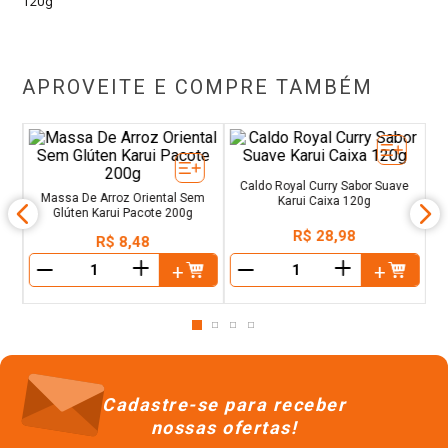
120g
APROVEITE E COMPRE TAMBÉM
a
R
Massa De Arroz Oriental Sem
Caldo Royal Curry Sabor Suave
Glúten Karui Pacote 200g
Karui Caixa 120g
R$
8
,
48
R$
28
,
98
＋
＋
－
－