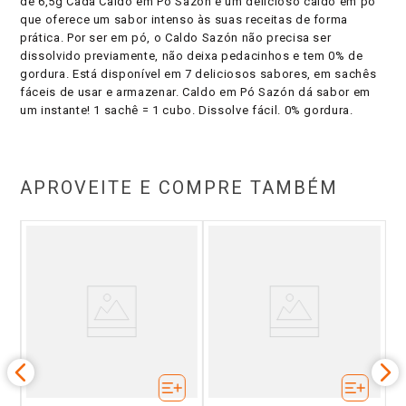
de 6,5g Cada Caldo em Pó Sazón é um delicioso caldo em pó
que oferece um sabor intenso às suas receitas de forma
prática. Por ser em pó, o Caldo Sazón não precisa ser
dissolvido previamente, não deixa pedacinhos e tem 0% de
gordura. Está disponível em 7 deliciosos sabores, em sachês
fáceis de usar e armazenar. Caldo em Pó Sazón dá sabor em
um instante! 1 sachê = 1 cubo. Dissolve fácil. 0% gordura.
APROVEITE E COMPRE TAMBÉM
ixa
Ca