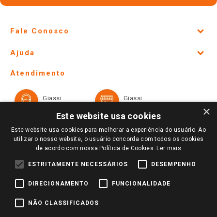
Fale Conosco
Site Institucional
Ajuda
Lojas Físicas e Horários
Telefones e horários das lojas físicas
Ofertas
Atendimento
Política de Privacidade e Termos de Uso
Cartão Giassi
Formas de Pagamento
Giassi
Giassi
Televendas
Políticas de entrega
Vendas Online
Ouvidoria
×
Amigo Giassi
Este website usa cookies
Trocas e Devoluções
Notícias
Este website usa cookies para melhorar a experiência do usuário. Ao
Perguntas frequentes
utilizar o nosso website, o usuário concorda com todos os cookies
Redes Sociais
de acordo com nossa Política de Cookies.
Ler mais
Trabalhe Conosco
ESTRITAMENTE NECESSÁRIOS
DESEMPENHO
Identidade Visual
DIRECIONAMENTO
FUNCIONALIDADE
Pagamento e Segurança
NÃO CLASSIFICADOS