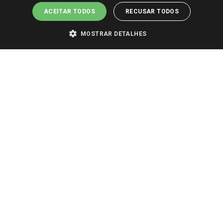
ACEITAR TODOS
RECUSAR TODOS
MOSTRAR DETALHES
PARA VER OS PREÇOS DA SUA REGIÃO, FAÇA LOGIN E SELECIONE A LOJA DE
SUA PREFERÊNCIA. SOMENTE APÓS O LOGIN, OS PREÇOS DA SUA REGIÃO OU
LOJA SERÃO CARREGADOS.
TODOS OS PREÇOS E CONDIÇÕES COMERCIAIS DESTE SITE SÃO VÁLIDOS APENAS
PARA COMPRAS REALIZADAS NO GIASSI.COM.BR E NA LOJA SELECIONADA
APÓS O LOGIN, E NÃO NECESSARIAMENTE SE APLICAM ÀS LOJAS FÍSICAS. OS
PREÇOS PARA AS VENDAS ONLINE DIVULGADOS NO SITE PREVALECEM ANTE
OS DEMAIS EVENTUALMENTE ANUNCIADOS EM OUTROS MEIOS DE
COMUNICAÇÃO E SITES DE BUSCAS.
2022 COPYRIGHT - GIASSI SUPERMERCADOS. TODOS OS DIREITOS RESERVADOS.