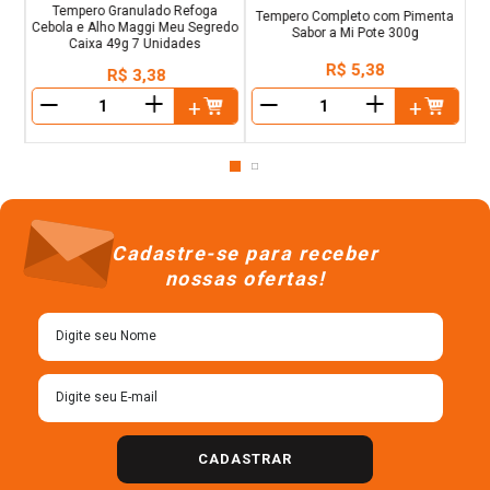
Tempero Granulado Refoga
Tempero Completo com Pimenta
Cebola e Alho Maggi Meu Segredo
Sabor a Mi Pote 300g
Caixa 49g 7 Unidades
R$
5
,
38
R$
3
,
38
＋
＋
－
－
Cadastre-se para receber
nossas ofertas!
CADASTRAR