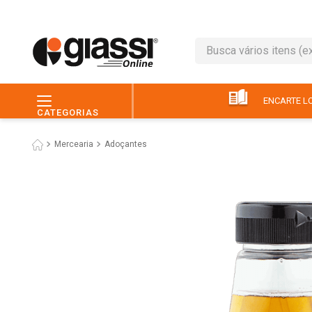
Busca vários itens (ex.: 
TERMOS MAIS BUSC
1
º
leite
ENCARTE LO
CATEGORIAS
2
º
café
Mercearia
Adoçantes
3
º
queijo
4
º
papel higiênico
5
º
chocolate
6
º
pão
7
º
macarrão
8
º
iogurte
9
º
ovo