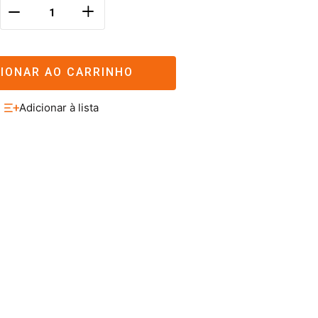
＋
－
CIONAR AO CARRINHO