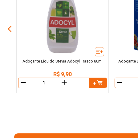
ueeze
Adoçante Líquido Stevia Adocyl Frasco 80ml
Adoçante L
R$
9
,
90
＋
－
－