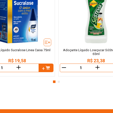
íquido Sucralose Linea Caixa 75ml
Adoçante Líquido Lowçucar SóSte
65ml
R$
19
,
58
R$
23
,
38
＋
＋
－