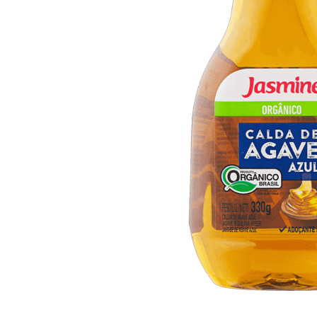
10
º
arroz