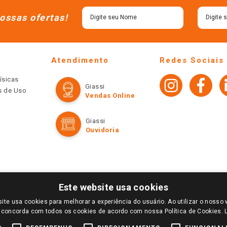
ossas ofertas!
Atendimento
Redes Sociais
ísicas
Giassi
os de Uso
Vendas Online
Giassi
Ouvidoria
Este website usa cookies
ite usa cookies para melhorar a experiência do usuário. Ao utilizar o nosso 
LOGIN E SELECIONE A LOJA DE SUA PREFERÊNCIA. SOMENTE APÓS O LOGIN, OS PREÇOS
 concorda com todos os cookies de acordo com nossa Política de Cookies.
TE SÃO VÁLIDOS APENAS PARA COMPRAS REALIZADAS NO GIASSI.COM.BR E NA LOJA SE
NDAS ONLINE DIVULGADOS NO SITE PREVALECEM ANTE OS DEMAIS EVENTUALMENTE AN