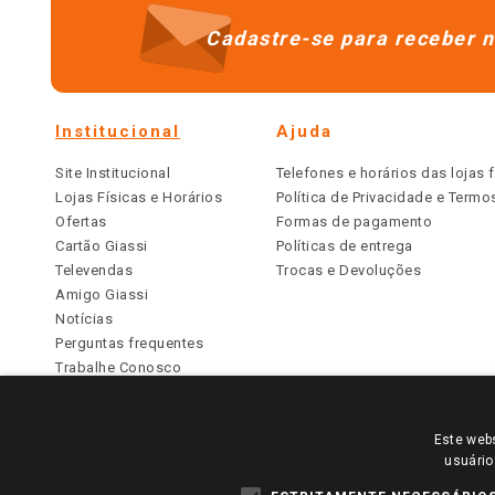
Cadastre-se para receber n
Institucional
Ajuda
Site Institucional
Telefones e horários das lojas f
Lojas Físicas e Horários
Política de Privacidade e Term
Ofertas
Formas de pagamento
Cartão Giassi
Políticas de entrega
Televendas
Trocas e Devoluções
Amigo Giassi
Notícias
Perguntas frequentes
Trabalhe Conosco
Identidade Visual
Este webs
PARA VER OS PREÇOS DA SUA REGIÃO, FAÇA 
usuário
TODOS OS PREÇOS E CONDIÇÕES COMERCIAIS DESTE SI
APLICAM ÀS LOJAS FÍSICAS. OS PREÇOS PARA AS VE