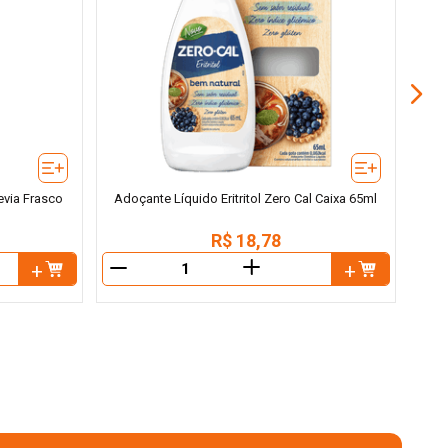
Pa
Frasc
via Frasco
Adoçante Líquido Eritritol Zero Cal Caixa 65ml
R$
18
,
78
＋
－
－