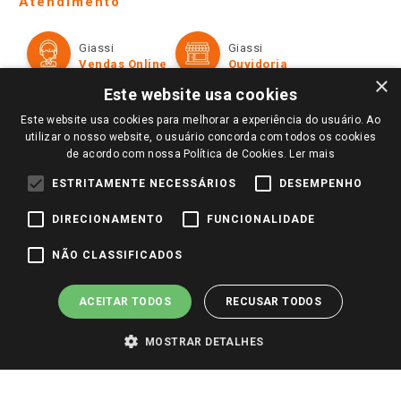
Atendimento
Política de Privacidade e Termos de Uso
Cartão Giassi
Formas de Pagamento
Giassi
Giassi
Televendas
Políticas de entrega
Vendas Online
Ouvidoria
Amigo Giassi
×
Trocas e Devoluções
Este website usa cookies
Notícias
Este website usa cookies para melhorar a experiência do usuário. Ao
Perguntas frequentes
Redes Sociais
utilizar o nosso website, o usuário concorda com todos os cookies
Trabalhe Conosco
de acordo com nossa Política de Cookies.
Ler mais
Identidade Visual
ESTRITAMENTE NECESSÁRIOS
DESEMPENHO
DIRECIONAMENTO
FUNCIONALIDADE
Pagamento e Segurança
NÃO CLASSIFICADOS
ACEITAR TODOS
RECUSAR TODOS
MOSTRAR DETALHES