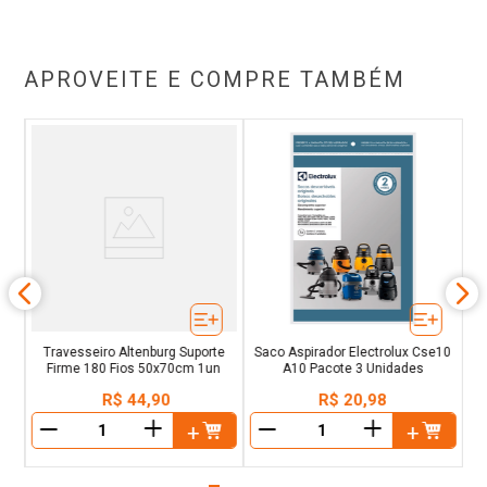
APROVEITE E COMPRE TAMBÉM
or
B
Travesseiro Altenburg Suporte
Saco Aspirador Electrolux Cse10
Firme 180 Fios 50x70cm 1un
A10 Pacote 3 Unidades
R$
44
,
90
R$
20
,
98
＋
＋
－
－