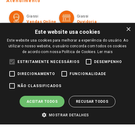
Atendimento
Política de Privacidade e Termos de Uso
Cartão Giassi
Formas de Pagamento
Giassi
Giassi
Televendas
Políticas de entrega
Vendas Online
Ouvidoria
Amigo Giassi
×
Trocas e Devoluções
Este website usa cookies
Notícias
Este website usa cookies para melhorar a experiência do usuário. Ao
Perguntas frequentes
Redes Sociais
utilizar o nosso website, o usuário concorda com todos os cookies
Trabalhe Conosco
de acordo com nossa Política de Cookies.
Ler mais
Identidade Visual
ESTRITAMENTE NECESSÁRIOS
DESEMPENHO
DIRECIONAMENTO
FUNCIONALIDADE
Pagamento e Segurança
NÃO CLASSIFICADOS
ACEITAR TODOS
RECUSAR TODOS
MOSTRAR DETALHES