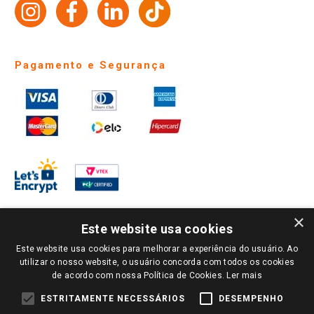
Identidade Visual
Pagamento e Segurança
×
Este website usa cookies
Este website usa cookies para melhorar a experiência do usuário. Ao
PARA VER OS PREÇOS DA SUA REGIÃO, FAÇA LOGIN E SELECIONE A LOJA DE
utilizar o nosso website, o usuário concorda com todos os cookies
SUA PREFERÊNCIA. SOMENTE APÓS O LOGIN, OS PREÇOS DA SUA REGIÃO OU
de acordo com nossa Política de Cookies.
Ler mais
LOJA SERÃO CARREGADOS.
TODOS OS PREÇOS E CONDIÇÕES COMERCIAIS DESTE SITE SÃO VÁLIDOS APENAS
ESTRITAMENTE NECESSÁRIOS
DESEMPENHO
PARA COMPRAS REALIZADAS NO GIASSI.COM.BR E NA LOJA SELECIONADA