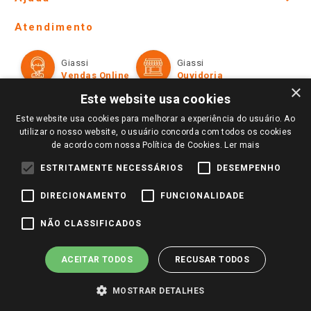
Lojas Físicas e Horários
Telefones e horários das lojas físicas
Ofertas
Atendimento
Política de Privacidade e Termos de Uso
Cartão Giassi
Formas de Pagamento
Giassi
Giassi
Televendas
Políticas de entrega
Vendas Online
Ouvidoria
Amigo Giassi
×
Trocas e Devoluções
Este website usa cookies
Notícias
Este website usa cookies para melhorar a experiência do usuário. Ao
Perguntas frequentes
Redes Sociais
utilizar o nosso website, o usuário concorda com todos os cookies
Trabalhe Conosco
de acordo com nossa Política de Cookies.
Ler mais
Identidade Visual
ESTRITAMENTE NECESSÁRIOS
DESEMPENHO
DIRECIONAMENTO
FUNCIONALIDADE
Pagamento e Segurança
NÃO CLASSIFICADOS
ACEITAR TODOS
RECUSAR TODOS
MOSTRAR DETALHES