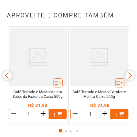
APROVEITE E COMPRE TAMBÉM
ído
C
 10
Café Torrado e Moído Melitta
Café Torrado e Moído Extraforte
Sabor da Fazenda Caixa 500g
Melitta Caixa 500g
R$
31
,
90
R$
24
,
98
＋
＋
－
－