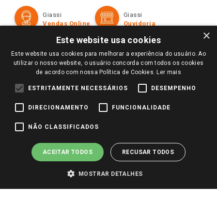
Cartão Giassi
Formas de Pagamento
Giassi
Giassi
Televendas
Políticas de entrega
Vendas Online
Ouvidoria
Amigo Giassi
×
Trocas e Devoluções
Este website usa cookies
Notícias
Este website usa cookies para melhorar a experiência do usuário. Ao
Perguntas frequentes
Redes Sociais
utilizar o nosso website, o usuário concorda com todos os cookies
Trabalhe Conosco
de acordo com nossa Política de Cookies.
Ler mais
Identidade Visual
ESTRITAMENTE NECESSÁRIOS
DESEMPENHO
DIRECIONAMENTO
FUNCIONALIDADE
Pagamento e Segurança
NÃO CLASSIFICADOS
ACEITAR TODOS
RECUSAR TODOS
MOSTRAR DETALHES