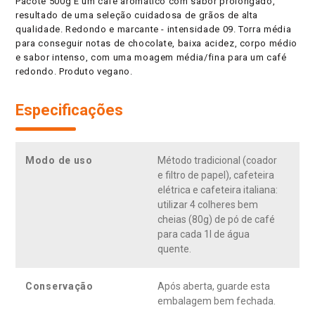
Pacote 500g É um café aromático com sabor prolongado,
resultado de uma seleção cuidadosa de grãos de alta
qualidade. Redondo e marcante - intensidade 09. Torra média
para conseguir notas de chocolate, baixa acidez, corpo médio
e sabor intenso, com uma moagem média/fina para um café
redondo. Produto vegano.
Especificações
Modo de uso
Método tradicional (coador
e filtro de papel), cafeteira
elétrica e cafeteira italiana:
utilizar 4 colheres bem
cheias (80g) de pó de café
para cada 1l de água
quente.
Conservação
Após aberta, guarde esta
embalagem bem fechada.