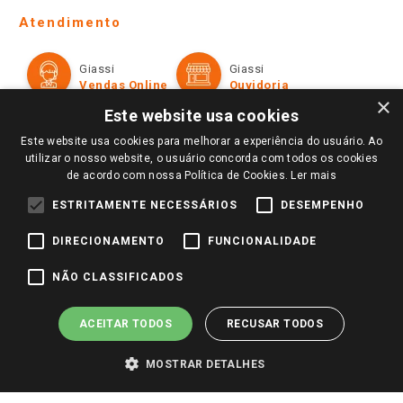
Telefones e horários das lojas físicas
Ofertas
Atendimento
Política de Privacidade e Termos de Uso
Cartão Giassi
Formas de Pagamento
Giassi
Giassi
Televendas
Políticas de entrega
Vendas Online
Ouvidoria
Amigo Giassi
×
Trocas e Devoluções
Este website usa cookies
Notícias
Este website usa cookies para melhorar a experiência do usuário. Ao
Perguntas frequentes
Redes Sociais
utilizar o nosso website, o usuário concorda com todos os cookies
Trabalhe Conosco
de acordo com nossa Política de Cookies.
Ler mais
Identidade Visual
ESTRITAMENTE NECESSÁRIOS
DESEMPENHO
DIRECIONAMENTO
FUNCIONALIDADE
Pagamento e Segurança
NÃO CLASSIFICADOS
ACEITAR TODOS
RECUSAR TODOS
MOSTRAR DETALHES