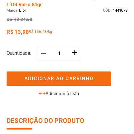
L´OR Vidro 84gr
:
L´or
1441078
De
R$ 24,38
R$ 13,98
R$ 166,43/kg
＋
Quantidade
－
ADICIONAR AO CARRINHO
DESCRIÇÃO DO PRODUTO