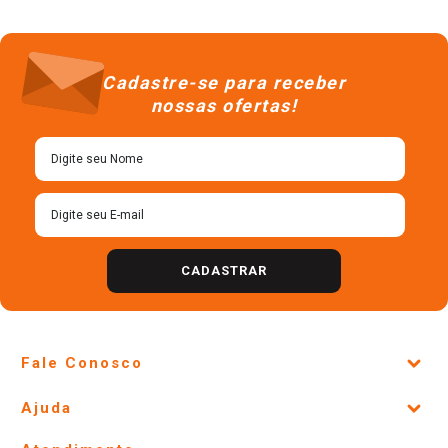
Café Torrado e Moído Sul de
Minas 3 Corações Gourmet
Pacote 250g
R$
24
,
98
＋
－
Cadastre-se para receber
nossas ofertas!
CADASTRAR