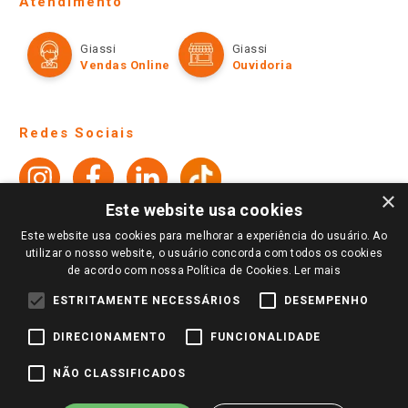
Fale Conosco
Site Institucional
Ajuda
Lojas Físicas e Horários
Telefones e horários das lojas físicas
Ofertas
Atendimento
Política de Privacidade e Termos de Uso
Cartão Giassi
Formas de Pagamento
Giassi
Giassi
Televendas
Políticas de entrega
Vendas Online
Ouvidoria
×
Amigo Giassi
Este website usa cookies
Trocas e Devoluções
Notícias
Este website usa cookies para melhorar a experiência do usuário. Ao
Perguntas frequentes
utilizar o nosso website, o usuário concorda com todos os cookies
Redes Sociais
de acordo com nossa Política de Cookies.
Ler mais
Trabalhe Conosco
ESTRITAMENTE NECESSÁRIOS
DESEMPENHO
Identidade Visual
DIRECIONAMENTO
FUNCIONALIDADE
Pagamento e Segurança
NÃO CLASSIFICADOS