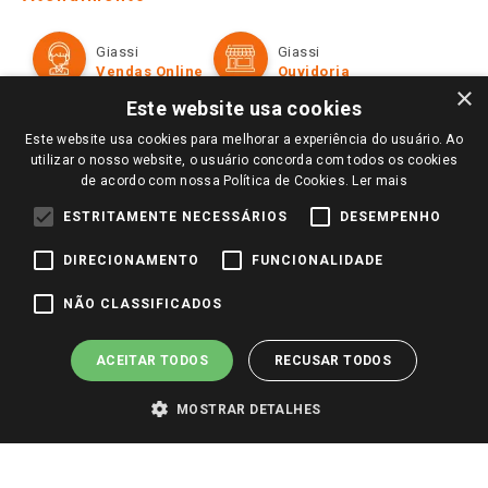
Política de Privacidade e Termos de Uso
Cartão Giassi
Formas de Pagamento
Giassi
Giassi
Televendas
Políticas de entrega
Vendas Online
Ouvidoria
Amigo Giassi
×
Trocas e Devoluções
Este website usa cookies
Notícias
Este website usa cookies para melhorar a experiência do usuário. Ao
Perguntas frequentes
Redes Sociais
utilizar o nosso website, o usuário concorda com todos os cookies
Trabalhe Conosco
de acordo com nossa Política de Cookies.
Ler mais
Identidade Visual
ESTRITAMENTE NECESSÁRIOS
DESEMPENHO
DIRECIONAMENTO
FUNCIONALIDADE
Pagamento e Segurança
NÃO CLASSIFICADOS
ACEITAR TODOS
RECUSAR TODOS
MOSTRAR DETALHES