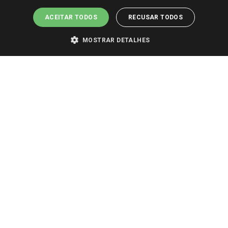
ACEITAR TODOS
RECUSAR TODOS
MOSTRAR DETALHES
PARA VER OS PREÇOS DA SUA REGIÃO, FAÇA LOGIN E SELECIONE A LOJA DE
SUA PREFERÊNCIA. SOMENTE APÓS O LOGIN, OS PREÇOS DA SUA REGIÃO OU
LOJA SERÃO CARREGADOS.
TODOS OS PREÇOS E CONDIÇÕES COMERCIAIS DESTE SITE SÃO VÁLIDOS APENAS
PARA COMPRAS REALIZADAS NO GIASSI.COM.BR E NA LOJA SELECIONADA
APÓS O LOGIN, E NÃO NECESSARIAMENTE SE APLICAM ÀS LOJAS FÍSICAS. OS
PREÇOS PARA AS VENDAS ONLINE DIVULGADOS NO SITE PREVALECEM ANTE
OS DEMAIS EVENTUALMENTE ANUNCIADOS EM OUTROS MEIOS DE
COMUNICAÇÃO E SITES DE BUSCAS.
2022 COPYRIGHT - GIASSI SUPERMERCADOS. TODOS OS DIREITOS RESERVADOS.