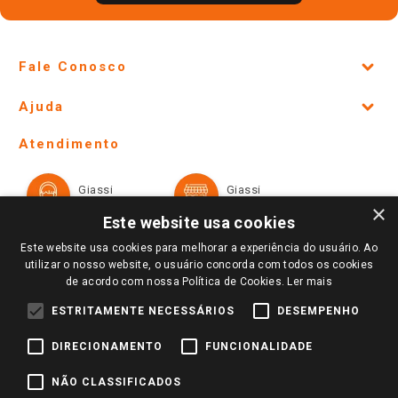
Fale Conosco
Site Institucional
Ajuda
Lojas Físicas e Horários
Telefones e horários das lojas físicas
Ofertas
Atendimento
Política de Privacidade e Termos de Uso
Cartão Giassi
Formas de Pagamento
Giassi
Giassi
Televendas
Políticas de entrega
Vendas Online
Ouvidoria
×
Amigo Giassi
Este website usa cookies
Trocas e Devoluções
Notícias
Este website usa cookies para melhorar a experiência do usuário. Ao
Perguntas frequentes
utilizar o nosso website, o usuário concorda com todos os cookies
Redes Sociais
de acordo com nossa Política de Cookies.
Ler mais
Trabalhe Conosco
ESTRITAMENTE NECESSÁRIOS
DESEMPENHO
Identidade Visual
DIRECIONAMENTO
FUNCIONALIDADE
Pagamento e Segurança
NÃO CLASSIFICADOS