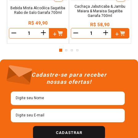
Cachaça Jabuticaba & Jambu
Bebida Mista Alcoólica Sagatiba
Maiara & Maraisa Sagatiba
Rabo de Galo Garrafa 700ml
Garrafa 700ml
R$
49
,
90
R$
58
,
90
＋
＋
－
－
Cadastre-se para receber
nossas ofertas!
CADASTRAR