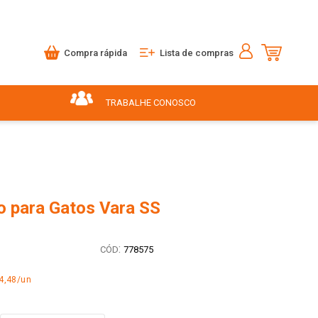
Compra rápida
Lista de compras
TRABALHE CONOSCO
o para Gatos Vara SS
:
778575
4,48/un