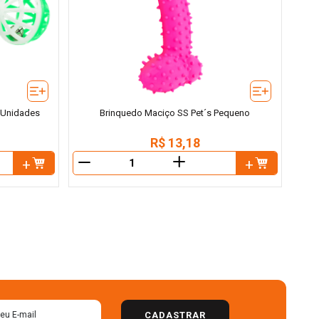
2 Unidades
Brinquedo Maciço SS Pet´s Pequeno
R$
13
,
18
＋
－
CADASTRAR