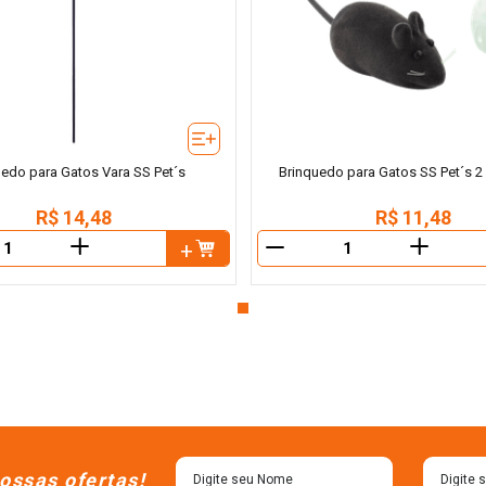
uedo para Gatos Vara SS Pet´s
Brinquedo para Gatos SS Pet´s 
R$
14
,
48
R$
11
,
48
＋
＋
－
ossas ofertas!