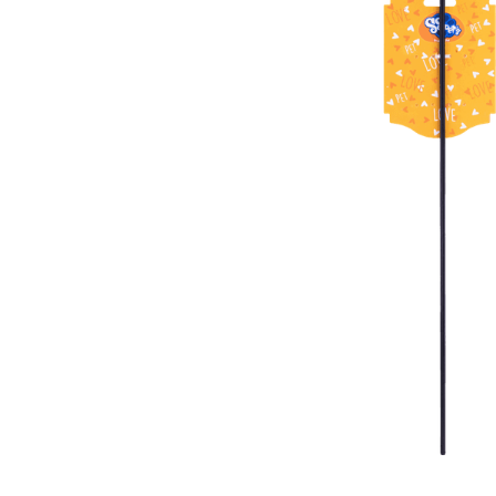
10
º
arroz