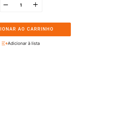
＋
－
CIONAR AO CARRINHO