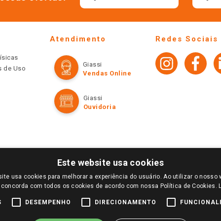
Atendimento
Redes Sociais
ísicas
Giassi
os de Uso
Vendas Online
Giassi
Ouvidoria
Este website usa cookies
ite usa cookies para melhorar a experiência do usuário. Ao utilizar o nosso 
LOGIN E SELECIONE A LOJA DE SUA PREFERÊNCIA. SOMENTE APÓS O LOGIN, OS PREÇOS
 concorda com todos os cookies de acordo com nossa Política de Cookies.
TE SÃO VÁLIDOS APENAS PARA COMPRAS REALIZADAS NO GIASSI.COM.BR E NA LOJA SE
NDAS ONLINE DIVULGADOS NO SITE PREVALECEM ANTE OS DEMAIS EVENTUALMENTE AN
S
DESEMPENHO
DIRECIONAMENTO
FUNCIONAL
DE BUSCAS.
2022 COPYRIGHT - GIASSI SUPERMERCADOS. TODOS OS DIREITOS RESERVADOS.