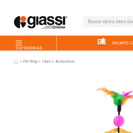
Busca vários itens (ex.: 
TERMOS MAIS BUSC
1
º
leite
ENCARTE LO
CATEGORIAS
2
º
café
Pet Shop
Cães
Acessórios
3
º
queijo
4
º
papel higiênico
5
º
pão
6
º
chocolate
7
º
ovo
8
º
iogurte
9
º
macarrão