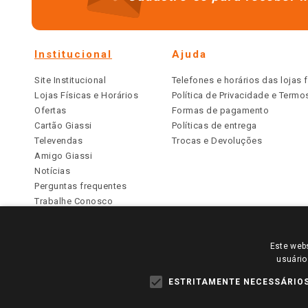
Institucional
Ajuda
Site Institucional
Telefones e horários das lojas f
Lojas Físicas e Horários
Política de Privacidade e Term
Ofertas
Formas de pagamento
Cartão Giassi
Políticas de entrega
Televendas
Trocas e Devoluções
Amigo Giassi
Notícias
Perguntas frequentes
Trabalhe Conosco
Identidade Visual
Este webs
PARA VER OS PREÇOS DA SUA REGIÃO, FAÇA 
usuário
TODOS OS PREÇOS E CONDIÇÕES COMERCIAIS DESTE SI
APLICAM ÀS LOJAS FÍSICAS. OS PREÇOS PARA AS VE
ESTRITAMENTE NECESSÁRIO