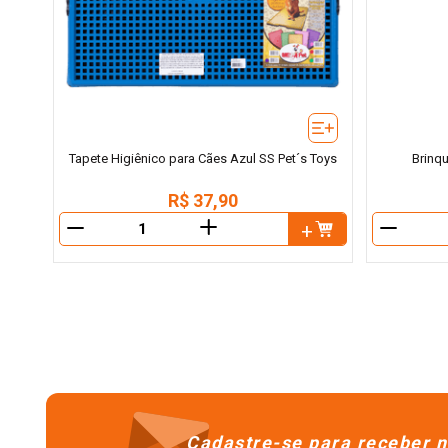
Tapete Higiênico para Cães Azul SS Pet´s Toys
Brinq
R$
37
,
90
＋
－
－
Cadastre-se para receber n