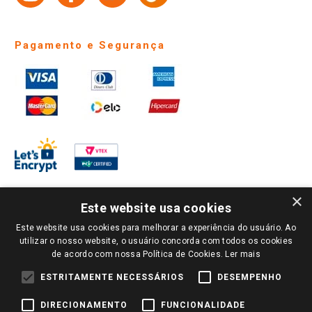
Pagamento e Segurança
×
Este website usa cookies
Este website usa cookies para melhorar a experiência do usuário. Ao
PARA VER OS PREÇOS DA SUA REGIÃO, FAÇA LOGIN E SELECIONE A LOJA DE
utilizar o nosso website, o usuário concorda com todos os cookies
SUA PREFERÊNCIA. SOMENTE APÓS O LOGIN, OS PREÇOS DA SUA REGIÃO OU
de acordo com nossa Política de Cookies.
Ler mais
LOJA SERÃO CARREGADOS.
TODOS OS PREÇOS E CONDIÇÕES COMERCIAIS DESTE SITE SÃO VÁLIDOS APENAS
ESTRITAMENTE NECESSÁRIOS
DESEMPENHO
PARA COMPRAS REALIZADAS NO GIASSI.COM.BR E NA LOJA SELECIONADA
APÓS O LOGIN, E NÃO NECESSARIAMENTE SE APLICAM ÀS LOJAS FÍSICAS. OS
DIRECIONAMENTO
FUNCIONALIDADE
PREÇOS PARA AS VENDAS ONLINE DIVULGADOS NO SITE PREVALECEM ANTE