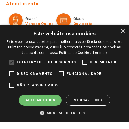
Ofertas
Atendimento
Política de Privacidade e Termos de Uso
Cartão Giassi
Formas de Pagamento
Giassi
Giassi
Televendas
Políticas de entrega
Vendas Online
Ouvidoria
Amigo Giassi
×
Trocas e Devoluções
Este website usa cookies
Notícias
Este website usa cookies para melhorar a experiência do usuário. Ao
Perguntas frequentes
Redes Sociais
utilizar o nosso website, o usuário concorda com todos os cookies
Trabalhe Conosco
de acordo com nossa Política de Cookies.
Ler mais
Identidade Visual
ESTRITAMENTE NECESSÁRIOS
DESEMPENHO
DIRECIONAMENTO
FUNCIONALIDADE
Pagamento e Segurança
NÃO CLASSIFICADOS
ACEITAR TODOS
RECUSAR TODOS
MOSTRAR DETALHES