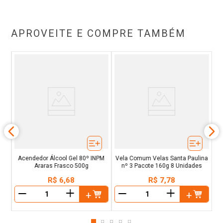
APROVEITE E COMPRE TAMBÉM
ote
Acendedor Álcool Gel 80º INPM
Vela Comum Velas Santa Paulina
Araras Frasco 500g
nº 3 Pacote 160g 8 Unidades
R$
6
,
68
R$
7
,
78
＋
＋
－
－