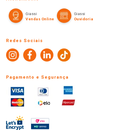
Política de Privacidade e Termos de Uso
Cartão Giassi
Formas de Pagamento
Giassi
Giassi
Televendas
Políticas de entrega
Vendas Online
Ouvidoria
Amigo Giassi
Trocas e Devoluções
Notícias
Perguntas frequentes
Redes Sociais
Trabalhe Conosco
Identidade Visual
Pagamento e Segurança