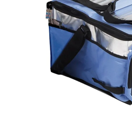
10
º
iogurte