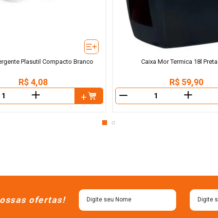
ergente Plasutil Compacto Branco
Caixa Mor Termica 18l Preta
R$
4
,
08
R$
59
,
90
＋
＋
－
ossas ofertas!