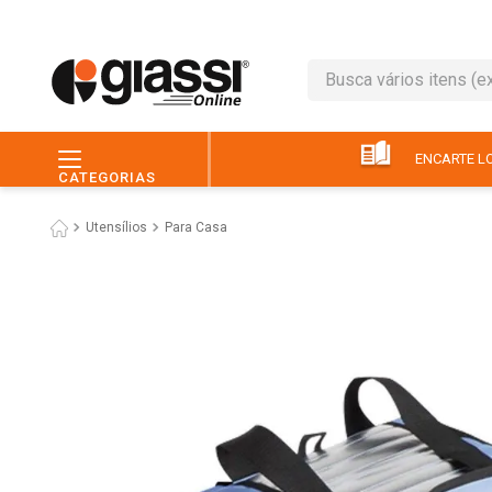
Busca vários itens (ex.: 
TERMOS MAIS BUSC
1
º
leite
ENCARTE LO
CATEGORIAS
2
º
café
Utensílios
Para Casa
3
º
queijo
4
º
papel higiênico
5
º
chocolate
6
º
arroz
7
º
macarrão
8
º
ovo
9
º
pão