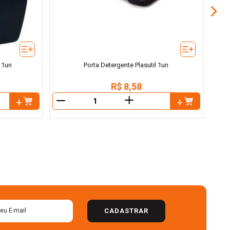
 1un
Porta Detergente Plasutil 1un
R$
8
,
58
＋
－
－
CADASTRAR