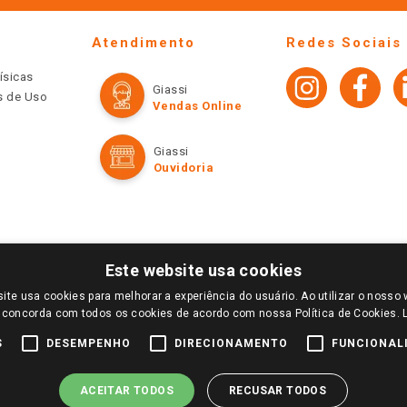
Atendimento
Redes Sociais
ísicas
Giassi
os de Uso
Vendas Online
Giassi
Ouvidoria
Este website usa cookies
ite usa cookies para melhorar a experiência do usuário. Ao utilizar o nosso 
LOGIN E SELECIONE A LOJA DE SUA PREFERÊNCIA. SOMENTE APÓS O LOGIN, OS PREÇOS
 concorda com todos os cookies de acordo com nossa Política de Cookies.
TE SÃO VÁLIDOS APENAS PARA COMPRAS REALIZADAS NO GIASSI.COM.BR E NA LOJA SE
NDAS ONLINE DIVULGADOS NO SITE PREVALECEM ANTE OS DEMAIS EVENTUALMENTE AN
S
DESEMPENHO
DIRECIONAMENTO
FUNCIONAL
DE BUSCAS.
2022 COPYRIGHT - GIASSI SUPERMERCADOS. TODOS OS DIREITOS RESERVADOS.
ACEITAR TODOS
RECUSAR TODOS