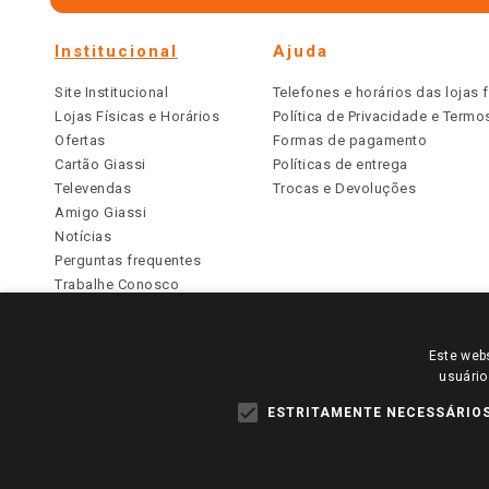
Institucional
Ajuda
Site Institucional
Telefones e horários das lojas f
Lojas Físicas e Horários
Política de Privacidade e Term
Ofertas
Formas de pagamento
Cartão Giassi
Políticas de entrega
Televendas
Trocas e Devoluções
Amigo Giassi
Notícias
Perguntas frequentes
Trabalhe Conosco
Identidade Visual
Este webs
PARA VER OS PREÇOS DA SUA REGIÃO, FAÇA 
usuário
TODOS OS PREÇOS E CONDIÇÕES COMERCIAIS DESTE SI
APLICAM ÀS LOJAS FÍSICAS. OS PREÇOS PARA AS VE
ESTRITAMENTE NECESSÁRIO