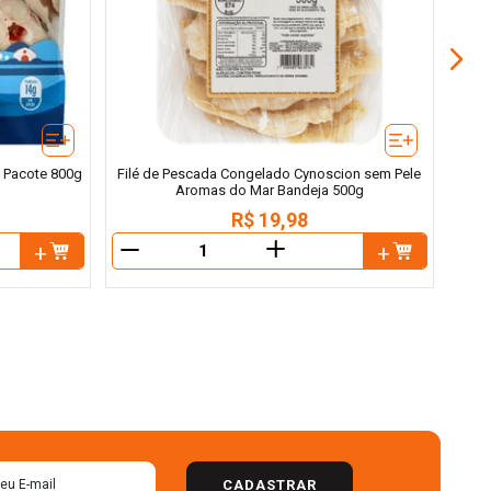
l Pacote 800g
Filé de Pescada Congelado Cynoscion sem Pele
Aromas do Mar Bandeja 500g
R$
19
,
98
＋
－
－
CADASTRAR