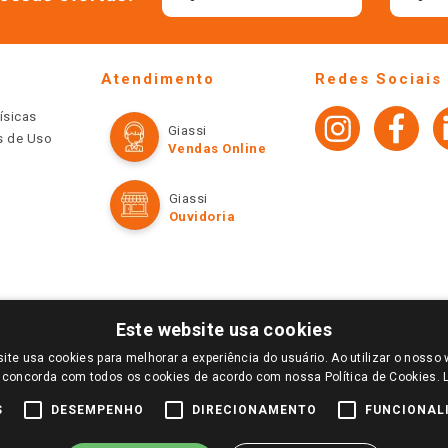
Atendimento
Redes Sociais
ísicas
Giassi
os de Uso
Vendas Online
Giassi
Ouvidoria
Este website usa cookies
ite usa cookies para melhorar a experiência do usuário. Ao utilizar o nosso 
LOGIN E SELECIONE A LOJA DE SUA PREFERÊNCIA. SOMENTE APÓS O LOGIN, OS PREÇOS
 concorda com todos os cookies de acordo com nossa Política de Cookies.
TE SÃO VÁLIDOS APENAS PARA COMPRAS REALIZADAS NO GIASSI.COM.BR E NA LOJA SE
NDAS ONLINE DIVULGADOS NO SITE PREVALECEM ANTE OS DEMAIS EVENTUALMENTE AN
S
DESEMPENHO
DIRECIONAMENTO
FUNCIONAL
DE BUSCAS.
2022 COPYRIGHT - GIASSI SUPERMERCADOS. TODOS OS DIREITOS RESERVADOS.