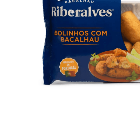
10
º
iogurte