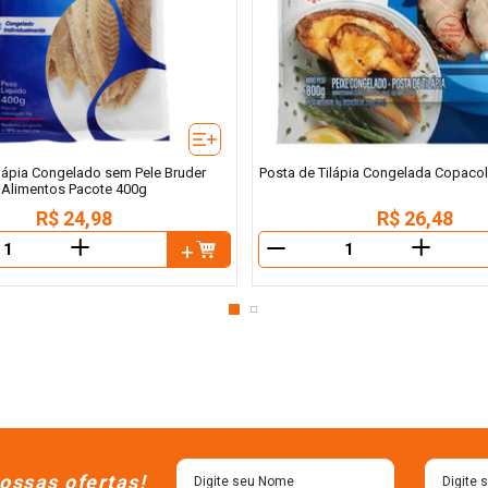
ilápia Congelado sem Pele Bruder
Posta de Tilápia Congelada Copaco
Alimentos Pacote 400g
R$
24
,
98
R$
26
,
48
＋
＋
－
ossas ofertas!