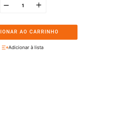
＋
－
CIONAR AO CARRINHO