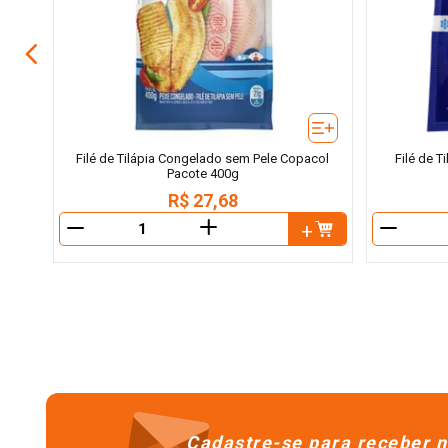
Filé de Tilápia Congelado sem Pele Copacol
Filé de T
Pacote 400g
R$
27
,
68
＋
－
－
Cadastre-se para receber n