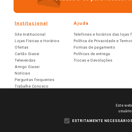
Institucional
Ajuda
Site Institucional
Telefones e horários das lojas f
Lojas Físicas e Horários
Política de Privacidade e Term
Ofertas
Formas de pagamento
Cartão Giassi
Políticas de entrega
Televendas
Trocas e Devoluções
Amigo Giassi
Notícias
Perguntas frequentes
Trabalhe Conosco
Identidade Visual
Este webs
PARA VER OS PREÇOS DA SUA REGIÃO, FAÇA 
usuário
TODOS OS PREÇOS E CONDIÇÕES COMERCIAIS DESTE SI
APLICAM ÀS LOJAS FÍSICAS. OS PREÇOS PARA AS VE
ESTRITAMENTE NECESSÁRIO