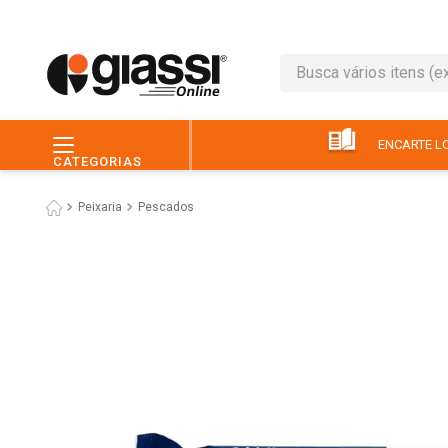
Busca vários itens (ex.: 
TERMOS MAIS BUSC
1
º
café
ENCARTE LO
CATEGORIAS
2
º
leite
Peixaria
Pescados
3
º
queijo
4
º
chocolate
5
º
papel higiênico
6
º
macarrão
7
º
arroz
8
º
pão
9
º
ovo