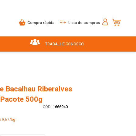
Compra rápida
Lista de compras
TRABALHE CONOSCO
e Bacalhau Riberalves
o Pacote 500g
:
1666940
59,67/kg