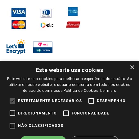
×
Este website usa cookies
Este website usa cookies para melhorar a experiência do usuário. Ao
PARA VER OS PREÇOS DA SUA REGIÃO, FAÇA LOGIN E SELECIONE A LOJA DE
utilizar o nosso website, o usuário concorda com todos os cookies
SUA PREFERÊNCIA. SOMENTE APÓS O LOGIN, OS PREÇOS DA SUA REGIÃO OU
de acordo com nossa Política de Cookies.
Ler mais
LOJA SERÃO CARREGADOS.
TODOS OS PREÇOS E CONDIÇÕES COMERCIAIS DESTE SITE SÃO VÁLIDOS APENAS
ESTRITAMENTE NECESSÁRIOS
DESEMPENHO
PARA COMPRAS REALIZADAS NO GIASSI.COM.BR E NA LOJA SELECIONADA
APÓS O LOGIN, E NÃO NECESSARIAMENTE SE APLICAM ÀS LOJAS FÍSICAS. OS
DIRECIONAMENTO
FUNCIONALIDADE
PREÇOS PARA AS VENDAS ONLINE DIVULGADOS NO SITE PREVALECEM ANTE
OS DEMAIS EVENTUALMENTE ANUNCIADOS EM OUTROS MEIOS DE
COMUNICAÇÃO E SITES DE BUSCAS.
NÃO CLASSIFICADOS
2022 COPYRIGHT - GIASSI SUPERMERCADOS. TODOS OS DIREITOS RESERVADOS.