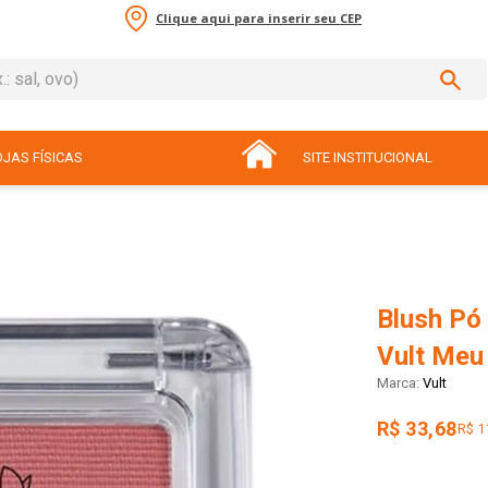
Clique aqui para inserir seu CEP
sal, ovo)
ADOS
JAS FÍSICAS
SITE INSTITUCIONAL
Blush Pó
Vult Meu 
Vult
R$ 33,68
R$ 1