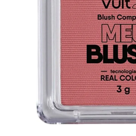
10
º
iogurte