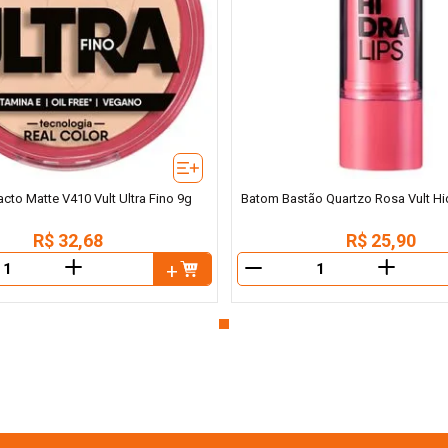
to Matte V410 Vult Ultra Fino 9g
Batom Bastão Quartzo Rosa Vult Hid
R$
32
,
68
R$
25
,
90
＋
＋
－