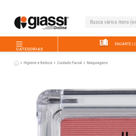
Busca vários itens (ex.: 
TERMOS MAIS BUSC
1
º
café
ENCARTE LO
CATEGORIAS
2
º
leite
Higiene e Beleza
Cuidado Facial
Maquiagens
3
º
queijo
4
º
papel higiênico
5
º
chocolate
6
º
macarrão
7
º
arroz
8
º
pão
9
º
ovo