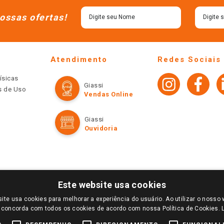
ossas ofertas!
Atendimento
Redes Sociais
ísicas
Giassi
os de Uso
Vendas Online
Giassi
Ouvidoria
Este website usa cookies
ite usa cookies para melhorar a experiência do usuário. Ao utilizar o nosso 
LOGIN E SELECIONE A LOJA DE SUA PREFERÊNCIA. SOMENTE APÓS O LOGIN, OS PREÇOS
 concorda com todos os cookies de acordo com nossa Política de Cookies.
TE SÃO VÁLIDOS APENAS PARA COMPRAS REALIZADAS NO GIASSI.COM.BR E NA LOJA SE
NDAS ONLINE DIVULGADOS NO SITE PREVALECEM ANTE OS DEMAIS EVENTUALMENTE AN