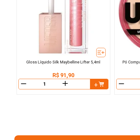
Gloss Líquido Silk Maybelline Lifter 5,4ml
Pó Compac
R$
91
,
90
＋
－
－