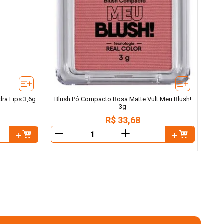
ra Lips 3,6g
Blush Pó Compacto Rosa Matte Vult Meu Blush!
3g
R$
33
,
68
＋
－