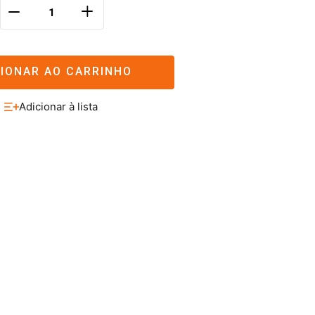
＋
－
CIONAR AO CARRINHO