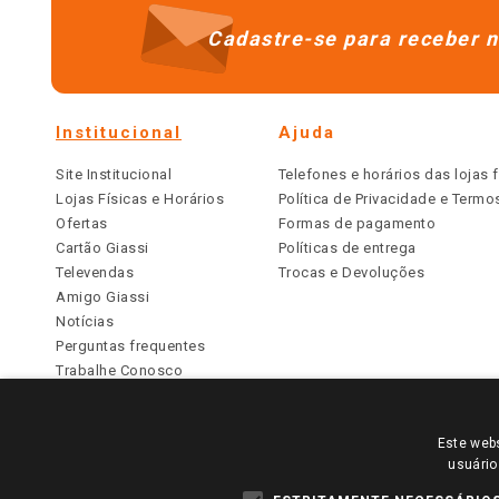
Cadastre-se para receber n
Institucional
Ajuda
Site Institucional
Telefones e horários das lojas f
Lojas Físicas e Horários
Política de Privacidade e Term
Ofertas
Formas de pagamento
Cartão Giassi
Políticas de entrega
Televendas
Trocas e Devoluções
Amigo Giassi
Notícias
Perguntas frequentes
Trabalhe Conosco
Identidade Visual
Este webs
PARA VER OS PREÇOS DA SUA REGIÃO, FAÇA 
usuário
TODOS OS PREÇOS E CONDIÇÕES COMERCIAIS DESTE SI
APLICAM ÀS LOJAS FÍSICAS. OS PREÇOS PARA AS VE