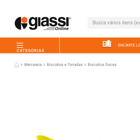
Busca vários itens (ex.: 
TERMOS MAIS BUSC
1
º
leite
ENCARTE LO
CATEGORIAS
2
º
café
Mercearia
Biscoitos e Torradas
Biscoitos Doces
3
º
queijo
4
º
papel higiênico
5
º
pão
6
º
chocolate
7
º
ovo
8
º
iogurte
9
º
macarrão