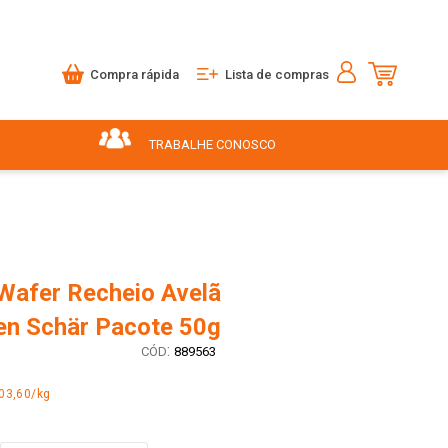
Compra rápida
Lista de compras
TRABALHE CONOSCO
 Wafer Recheio Avelã
en Schär Pacote 50g
:
889563
03,60/kg