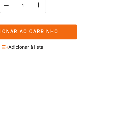
＋
－
CIONAR AO CARRINHO