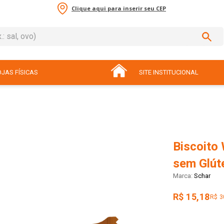
Clique aqui para inserir seu CEP
sal, ovo)
ADOS
JAS FÍSICAS
SITE INSTITUCIONAL
Biscoito
sem Glút
Schar
R$ 15,18
R$ 3