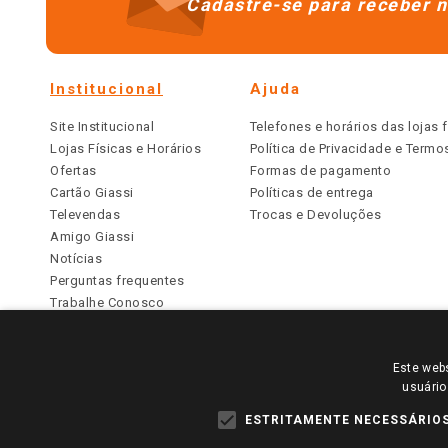
Cadastre-se para receber n
Institucional
Ajuda
Site Institucional
Telefones e horários das lojas f
Lojas Físicas e Horários
Política de Privacidade e Term
Ofertas
Formas de pagamento
Cartão Giassi
Políticas de entrega
Televendas
Trocas e Devoluções
Amigo Giassi
Notícias
Perguntas frequentes
Trabalhe Conosco
Identidade Visual
Este webs
PARA VER OS PREÇOS DA SUA REGIÃO, FAÇA 
usuário
TODOS OS PREÇOS E CONDIÇÕES COMERCIAIS DESTE SI
APLICAM ÀS LOJAS FÍSICAS. OS PREÇOS PARA AS VE
ESTRITAMENTE NECESSÁRIO