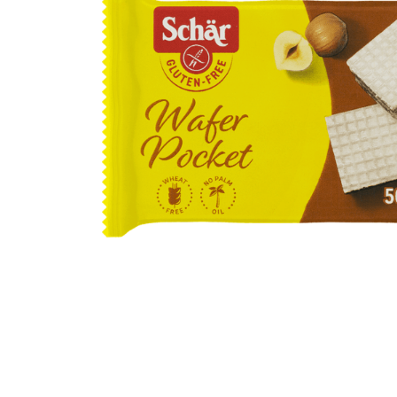
10
º
arroz