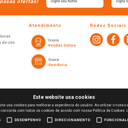
ossas ofertas!
Atendimento
Redes Sociais
ísicas
Giassi
os de Uso
Vendas Online
Giassi
Ouvidoria
Este website usa cookies
ite usa cookies para melhorar a experiência do usuário. Ao utilizar o nosso 
LOGIN E SELECIONE A LOJA DE SUA PREFERÊNCIA. SOMENTE APÓS O LOGIN, OS PREÇOS
 concorda com todos os cookies de acordo com nossa Política de Cookies.
TE SÃO VÁLIDOS APENAS PARA COMPRAS REALIZADAS NO GIASSI.COM.BR E NA LOJA SE
NDAS ONLINE DIVULGADOS NO SITE PREVALECEM ANTE OS DEMAIS EVENTUALMENTE AN
S
DESEMPENHO
DIRECIONAMENTO
FUNCIONAL
DE BUSCAS.
2022 COPYRIGHT - GIASSI SUPERMERCADOS. TODOS OS DIREITOS RESERVADOS.